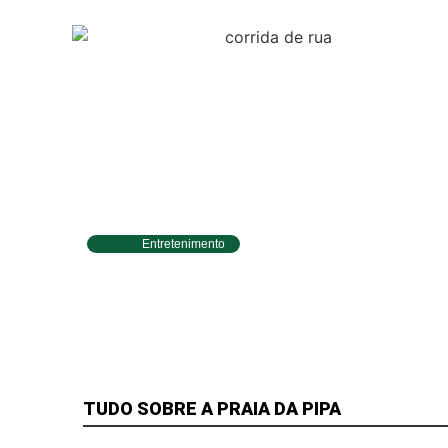
Entretenimento
Circuito Banco do Brasil de Corrida
chega a Natal e une esporte, qualidade
de vida e cenários deslumbrantes
TUDO SOBRE A PRAIA DA PIPA