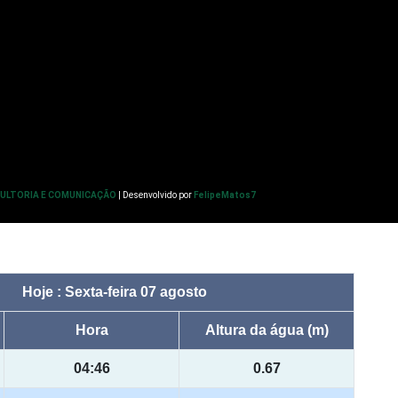
SULTORIA E COMUNICAÇÃO
| Desenvolvido por
FelipeMatos7