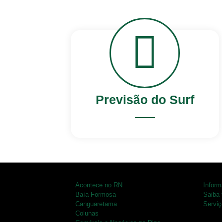
Previsão do
Surf
Previsão do Surf
Acontece no RN
Infor
Baía Formosa
Saiba 
Canguaretama
Serviç
Colunas