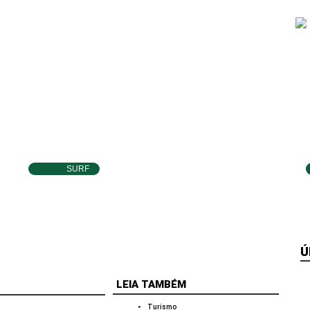
SURF
Ítalo Ferreira já está no Taiti para etapa
da WSL e pode voltar à liderança do
Mundial
Ú
LEIA TAMBÉM
Turismo