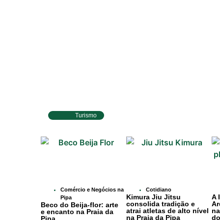
Turismo
Conheça a Praia da Pipa RN, Brasil.
Comércio e Negócios na
Cotidiano
Kimura Jiu Jitsu
A 
Pipa
consolida tradição e
Ar
Beco do Beija-flor: arte
atrai atletas de alto nível
na
e encanto na Praia da
na Praia da Pipa
do
Pipa