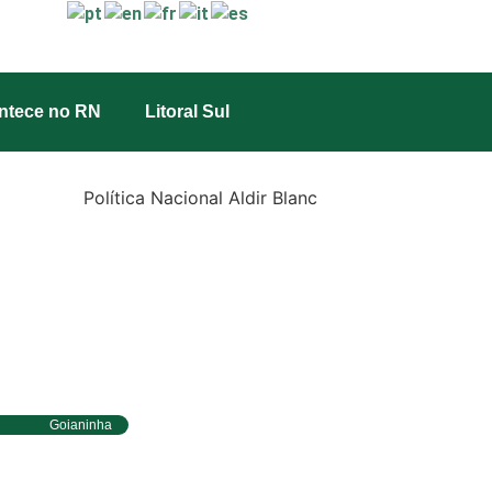
ntece no RN
Litoral Sul
Goianinha
oianinha abre inscrições para editais
a Aldir Blanc com R$ 174 mil para a
ultura