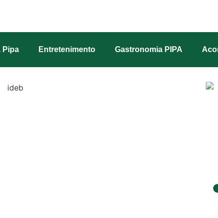
 Pipa
Entretenimento
Gastronomia PIPA
Aco
 IDEB e alcança melhores
Fundamental
G
d
c