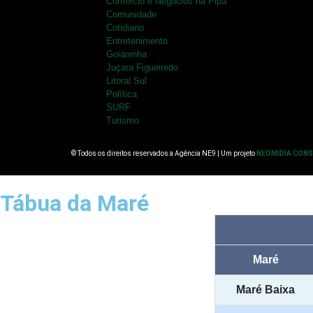
Comércio e Negócios na Pipa
Comunidade
Cotidiano
Entretenimento
Goianinha
Juçara Figueiredo
Litoral Sul
Política
SURF
Turismo
© Todos os direitos reservados a Agência NE9 | Um projeto
NEOMIDIA CON
Tábua da Maré