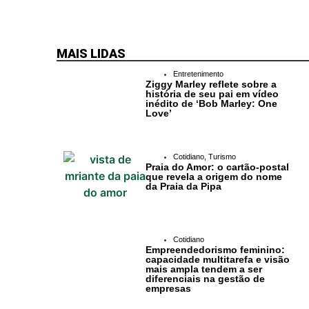
Baía Formosa
Canguaretama
MAIS LIDAS
Goianinha
Entretenimento
Ziggy Marley reflete sobre a
história de seu pai em vídeo
Gastronomia
inédito de ‘Bob Marley: One
Love’
PIPA
Surf
Cotidiano
,
Turismo
Praia do Amor: o cartão-postal
que revela a origem do nome
Informações
da Praia da Pipa
Gerais
Serviços Tibau
Cotidiano
Empreendedorismo feminino:
do Sul
capacidade multitarefa e visão
mais ampla tendem a ser
diferenciais na gestão de
Tábua da Maré
empresas