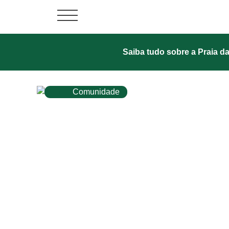
Saiba tudo sobre a Praia da
Comunidade
Tibau do Sul avança no
resultados no Ensino 