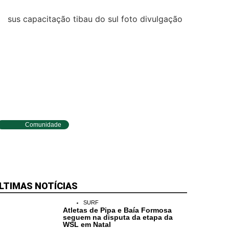
Comunidade
Tibau do Sul entrega novos
fardamentos e EPIs para agentes de
saúde e vigilância
LTIMAS NOTÍCIAS
SURF
Atletas de Pipa e Baía Formosa
seguem na disputa da etapa da
WSL em Natal