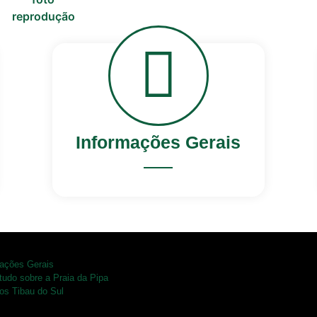
Informações Gerais
mações Gerais
tudo sobre a Praia da Pipa
os Tibau do Sul