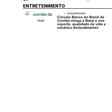
Cotidiano
ENTRETENIMENTO
Entretenimento
Comunidade
Circuito Banco do Brasil de
Corrida chega a Natal e une
esporte, qualidade de vida e
Acontece no
cenários deslumbrantes
RN
Comércio e
Negócios na
Pipa
Política
Turismo
Gastronomia Pi
Entretenimento
Litoral Sul