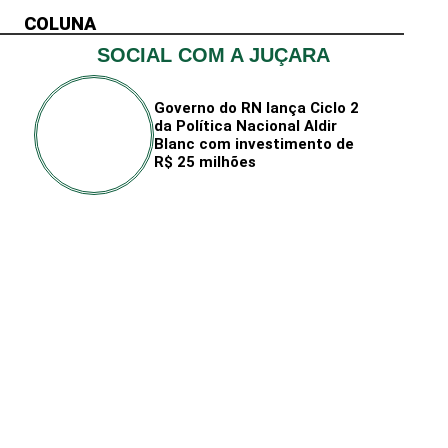
COLUNA
SOCIAL COM A JUÇARA
Governo do RN lança Ciclo 2
da Política Nacional Aldir
Blanc com investimento de
R$ 25 milhões
o
Day Use Praia
pa
Gastronom
da Pipa