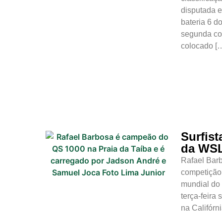
disputada e
bateria 6 d
segunda col
colocado [
Surfist
da WSL
Rafael Barb
competição 
mundial do 
terça-feira
na Califórn