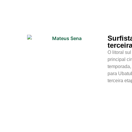
Cotidiano
Comunidade
Acontece no
Surfist
RN
terceir
O litoral s
Comércio e
principal ci
Negócios na
temporada, 
Pipa
para Ubatub
terceira et
Política
Turismo
Entretenimento
Litoral Sul