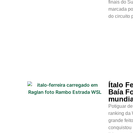
finais do S
marcada po
do circuito
Ítalo F
Baía F
mundia
Potiguar d
ranking da
grande feit
conquistou 