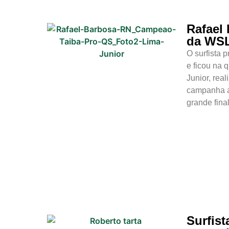
Baía Formosa
Rafael 
Canguaretama
da WSL
O surfista 
Goianinha
e ficou na 
Junior, rea
Gastronomia
campanha a
PIPA
grande fina
Surf
Informações
Gerais
Serviços Tibau
do Sul
Tábua da Maré
Surfist