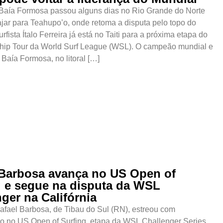
 Baía Formosa passou alguns dias no Rio Grande do Norte
ajar para Teahupo’o, onde retoma a disputa pelo topo do
rfista Ítalo Ferreira já está no Taiti para a próxima etapa do
ip Tour da World Surf League (WSL). O campeão mundial e
 Baía Formosa, no litoral […]
 Barbosa avança no US Open of
g e segue na disputa da WSL
ger na Califórnia
Rafael Barbosa, de Tibau do Sul (RN), estreou com
ão no US Open of Surfing, etapa da WSL Challenger Series