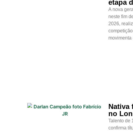
etapa 
Previsão do
A nova gera
Surf
neste fim d
2026, reali
competição 
movimenta o
Nativa
no Lon
Talento de 
confirma tí