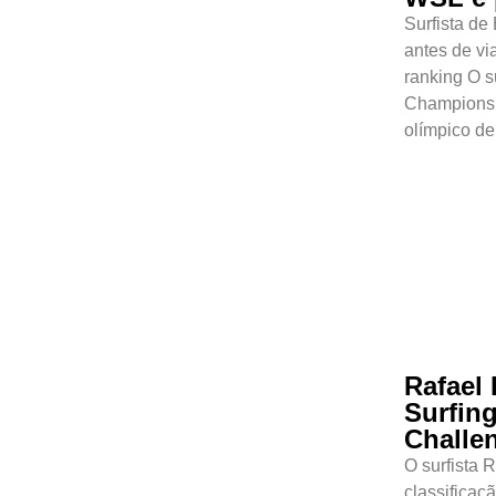
Surfista de
antes de vi
ranking O su
Championsh
olímpico de
Rafael
Surfin
Challen
O surfista 
classificaç