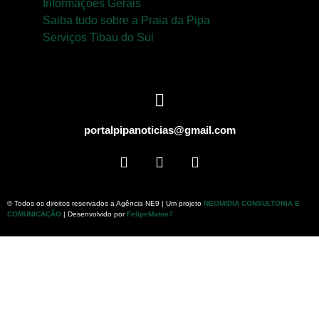
Informações Gerais
Saiba tudo sobre a Praia da Pipa
Serviços Tibau do Sul
portalpipanoticias@gmail.com
© Todos os direitos reservados a Agência NE9 | Um projeto
NEOMIDIA CONSULTORIA E
COMUNICAÇÃO
| Desenvolvido por
FelipeMatos7