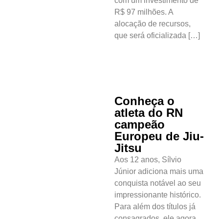
com um investimento de
R$ 97 milhões. A
alocação de recursos,
que será oficializada […]
Cotidiano
Conheça o
Comunidade
atleta do RN
campeão
Acontece no
Europeu de Jiu-
RN
Jitsu
Aos 12 anos, Sílvio
Comércio e
Júnior adiciona mais uma
Negócios na
conquista notável ao seu
Pipa
impressionante histórico.
Para além dos títulos já
Política
consagrados, ele agora