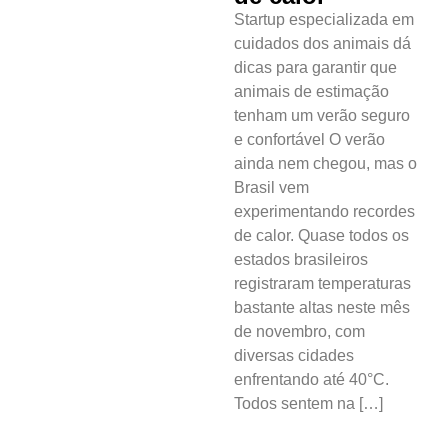
Startup especializada em
Serviços Tibau
cuidados dos animais dá
do Sul
dicas para garantir que
animais de estimação
Tábua da Maré
tenham um verão seguro
e confortável O verão
Previsão do
ainda nem chegou, mas o
Surf
Brasil vem
experimentando recordes
de calor. Quase todos os
estados brasileiros
registraram temperaturas
bastante altas neste mês
de novembro, com
diversas cidades
enfrentando até 40°C.
Todos sentem na […]