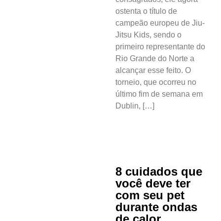
Turismo
ostenta o título de
campeão europeu de Jiu-
Entretenimento
Jitsu Kids, sendo o
primeiro representante do
Litoral Sul
Rio Grande do Norte a
alcançar esse feito. O
Baía Formosa
torneio, que ocorreu no
último fim de semana em
Canguaretama
Dublin, […]
Goianinha
Gastronomia
PIPA
8 cuidados que
você deve ter
Surf
com seu pet
Informações
durante ondas
Gerais
de calor