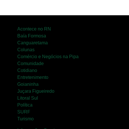
Acontece no RN
Baía Formosa
Canguaretama
Colunas
Comércio e Negócios na Pipa
Comunidade
Cotidiano
Entretenimento
Goianinha
Juçara Figueiredo
Litoral Sul
Política
SURF
Turismo