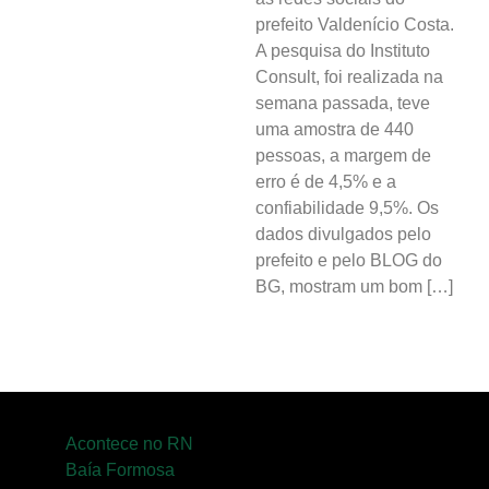
Gastronomia
prefeito Valdenício Costa.
PIPA
A pesquisa do Instituto
Consult, foi realizada na
Surf
semana passada, teve
Informações
uma amostra de 440
pessoas, a margem de
Gerais
erro é de 4,5% e a
Serviços Tibau
confiabilidade 9,5%. Os
dados divulgados pelo
do Sul
prefeito e pelo BLOG do
Tábua da Maré
BG, mostram um bom […]
Previsão do
Surf
Acontece no RN
Baía Formosa