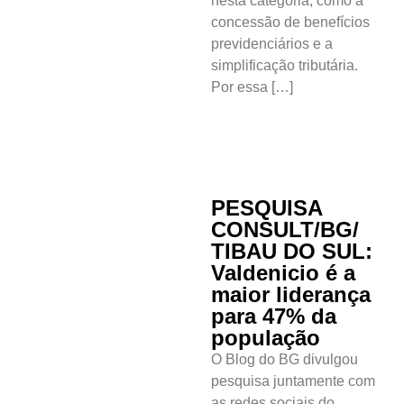
nesta categoria, como a
concessão de benefícios
Comércio e
previdenciários e a
Negócios na
simplificação tributária.
Pipa
Por essa […]
Política
Turismo
Entretenimento
PESQUISA
CONSULT/BG/
Litoral Sul
TIBAU DO SUL:
Valdenicio é a
Baía Formosa
maior liderança
para 47% da
Canguaretama
população
O Blog do BG divulgou
Goianinha
pesquisa juntamente com
as redes sociais do