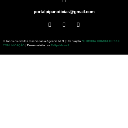
portalpipanoticias@gmail.com
© Todos os direitos reservados a Agência NE9 | Um projeto
NEOMIDIA CONSULTORIA E
COMUNICAÇÃO
| Desenvolvido por
FelipeMatos7