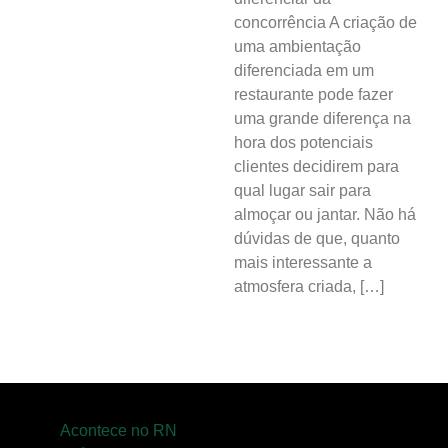
concorrência A criação de
uma ambientação
diferenciada em um
restaurante pode fazer
uma grande diferença na
hora dos potenciais
clientes decidirem para
qual lugar sair para
almoçar ou jantar. Não há
dúvidas de que, quanto
mais interessante a
atmosfera criada, […]
Acontece no RN