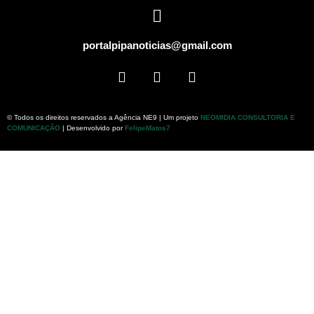
portalpipanoticias@gmail.com
© Todos os direitos reservados a Agência NE9 | Um projeto
NEOMIDIA CONSULTORIA E
COMUNICAÇÃO
| Desenvolvido por
FelipeMatos7