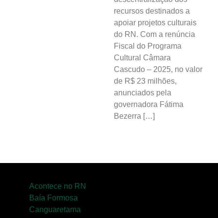
recursos destinados a
apoiar projetos culturais
do RN. Com a renúncia
Fiscal do Programa
Cultural Câmara
Cascudo – 2025, no valor
de R$ 23 milhões,
anunciados pela
governadora Fátima
Bezerra […]
Acontece no RN
Baía Formosa
Canguaretama