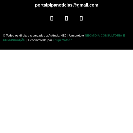
portalpipanoticias@gmail.com
© Todos os direitos reservados a Agência NE9 | Um projeto
NEOMIDIA CONSULTORIA E
COMUNICAÇÃO
| Desenvolvido por
FelipeMatos7