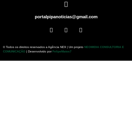
portalpipanoticias@gmail.com
© Todos os direitos reservados a Agência NE9 | Um projeto
NEOMIDIA CONSULTORIA E
COMUNICAÇÃO
| Desenvolvido por
FelipeMatos7