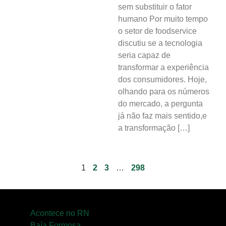
sem substituir o fator
humano Por muito tempo
o setor de foodservice
discutiu se a tecnologia
seria capaz de
transformar a experiência
dos consumidores. Hoje,
olhando para os números
do mercado, a pergunta
já não faz mais sentido,e
a transformação […]
1
2
3
…
298
Acontece no RN
Baía Formosa