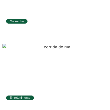
Goianinha
Goianinha abre inscrições para editais da
Aldir Blanc com R$ 174 mil para a cultura
Entretenimento
Circuito Banco do Brasil de Corrida chega a
Natal e une esporte, qualidade de vida e