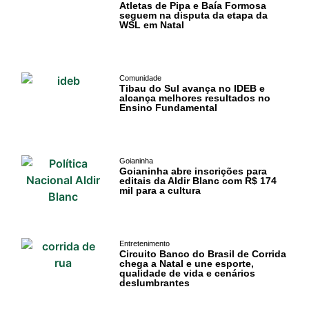
Atletas de Pipa e Baía Formosa
seguem na disputa da etapa da
Gastronomia
WSL em Natal
PIPA
Surf
Comunidade
Tibau do Sul avança no IDEB e
alcança melhores resultados no
Informações
Ensino Fundamental
Gerais
Serviços Tibau
Goianinha
Goianinha abre inscrições para
do Sul
editais da Aldir Blanc com R$ 174
mil para a cultura
Tábua da Maré
Previsão do
Entretenimento
Surf
Circuito Banco do Brasil de Corrida
chega a Natal e une esporte,
qualidade de vida e cenários
deslumbrantes