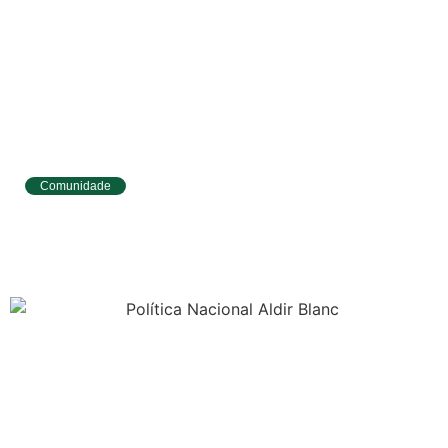
Comunidade
Tibau do Sul avança no IDEB e alcança
melhores resultados no Ensino
Fundamental