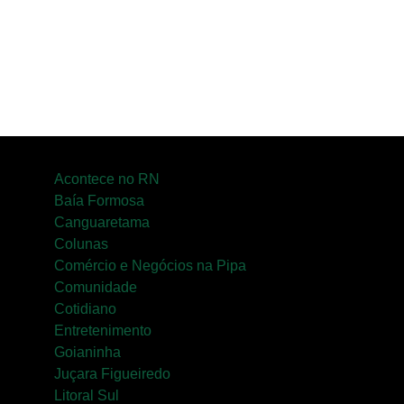
cenários deslumbrantes
Acontece no RN
Baía Formosa
Canguaretama
Colunas
Comércio e Negócios na Pipa
Comunidade
Cotidiano
Entretenimento
Goianinha
Juçara Figueiredo
Litoral Sul