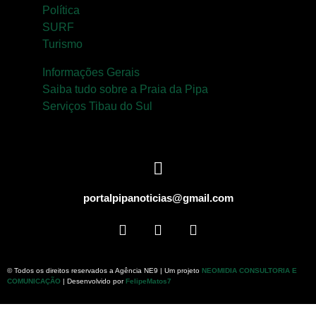
Política
SURF
Turismo
Informações Gerais
Saiba tudo sobre a Praia da Pipa
Serviços Tibau do Sul
portalpipanoticias@gmail.com
© Todos os direitos reservados a Agência NE9 | Um projeto
NEOMIDIA CONSULTORIA E
COMUNICAÇÃO
| Desenvolvido por
FelipeMatos7