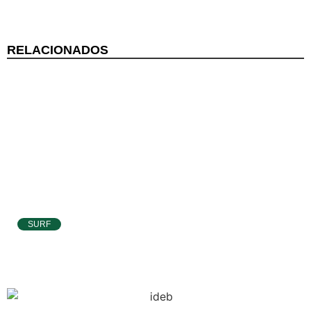
RELACIONADOS
SURF
Atletas de Pipa e Baía Formosa seguem na
disputa da etapa da WSL em Natal