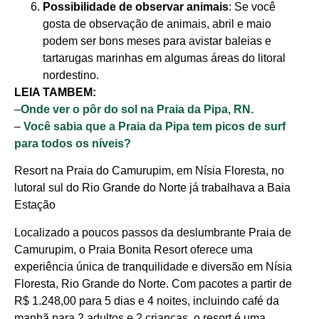
Possibilidade de observar animais
: Se você
gosta de observação de animais, abril e maio
podem ser bons meses para avistar baleias e
tartarugas marinhas em algumas áreas do litoral
nordestino.
LEIA TAMBEM:
–
Onde ver o pôr do sol na Praia da Pipa, RN.
–
Você sabia que a Praia da Pipa tem picos de surf
para todos os níveis?
Resort na Praia do Camurupim, em Nísia Floresta, no
lutoral sul do Rio Grande do Norte já trabalhava a Baia
Estação
Localizado a poucos passos da deslumbrante Praia de
Camurupim, o Praia Bonita Resort oferece uma
Cotidiano
experiência única de tranquilidade e diversão em Nísia
Comunidade
Floresta, Rio Grande do Norte. Com pacotes a partir de
R$ 1.248,00 para 5 dias e 4 noites, incluindo café da
Acontece no
manhã para 2 adultos e 2 crianças, o resort é uma