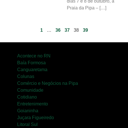
dias 7 e 8 de outubro, a
Praia da Pipa – […]
1
…
36
37
38
39
Acontece no RN
Baía Formosa
Canguaretama
Colunas
Comércio e Negócios na Pipa
Comunidade
Cotidiano
Entretenimento
Goianinha
Juçara Figueiredo
Litoral Sul