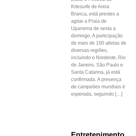
Kitesurfe de Areia
Comunidade
Branca, está prestes a
agitar a Praia de
Acontece no
Upanema de sexta a
RN
domingo. A participação
de mais de 100 atletas de
Comércio e
diversas regiões,
Negócios na
incluindo o Nordeste, Rio
Pipa
de Janeiro, São Paulo e
Santa Catarina, já está
Política
confirmada. A presença
de campeões mundiais é
Turismo
esperada, seguindo […]
Entretenimento
Litoral Sul
Baía Formosa
Entretenimento,