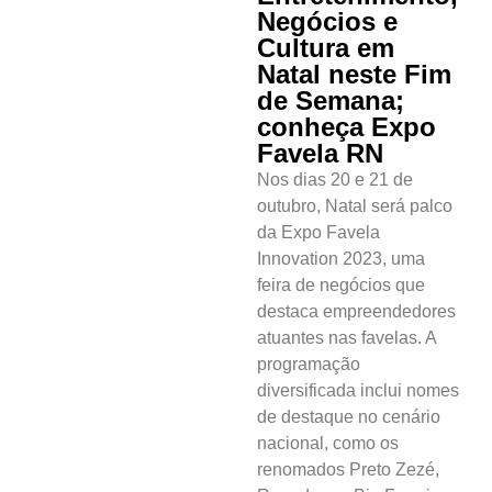
Negócios e
Canguaretama
Cultura em
Natal neste Fim
Goianinha
de Semana;
conheça Expo
Gastronomia
Favela RN
PIPA
Nos dias 20 e 21 de
outubro, Natal será palco
Surf
da Expo Favela
Innovation 2023, uma
Informações
feira de negócios que
Gerais
destaca empreendedores
atuantes nas favelas. A
Serviços Tibau
programação
do Sul
diversificada inclui nomes
Tábua da Maré
de destaque no cenário
nacional, como os
Previsão do
renomados Preto Zezé,