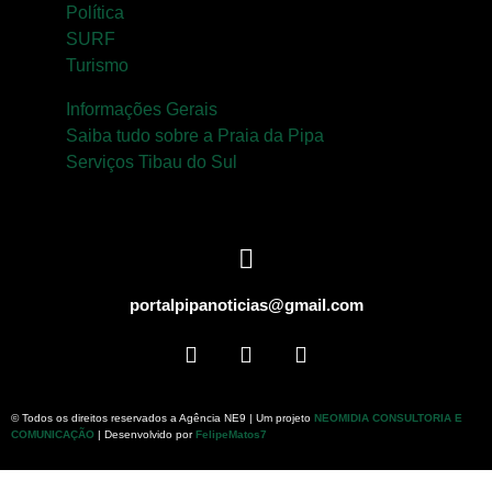
Política
SURF
Turismo
Informações Gerais
Saiba tudo sobre a Praia da Pipa
Serviços Tibau do Sul
portalpipanoticias@gmail.com
© Todos os direitos reservados a Agência NE9 | Um projeto
NEOMIDIA CONSULTORIA E
COMUNICAÇÃO
| Desenvolvido por
FelipeMatos7