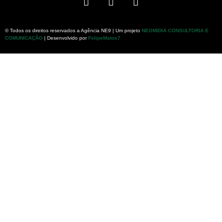
© Todos os direitos reservados a Agência NE9 | Um projeto
NEOMIDIA CONSULTORIA E
COMUNICAÇÃO
| Desenvolvido por
FelipeMatos7