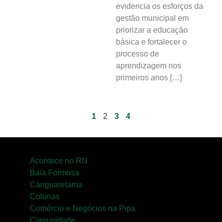
evidencia os esforços da
gestão municipal em
priorizar a educação
básica e fortalecer o
processo de
aprendizagem nos
primeiros anos […]
1
2
3
4
Acontece no RN
Baía Formosa
Canguaretama
Colunas
Comércio e Negócios na Pipa
Comunidade