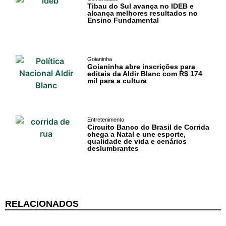
PIPA
Tibau do Sul avança no IDEB e
alcança melhores resultados no
Ensino Fundamental
Surf
Informações
Gerais
Goianinha
Goianinha abre inscrições para
editais da Aldir Blanc com R$ 174
mil para a cultura
Serviços Tibau
do Sul
Tábua da Maré
Entretenimento
Circuito Banco do Brasil de Corrida
chega a Natal e une esporte,
qualidade de vida e cenários
Previsão do
deslumbrantes
Surf
RELACIONADOS