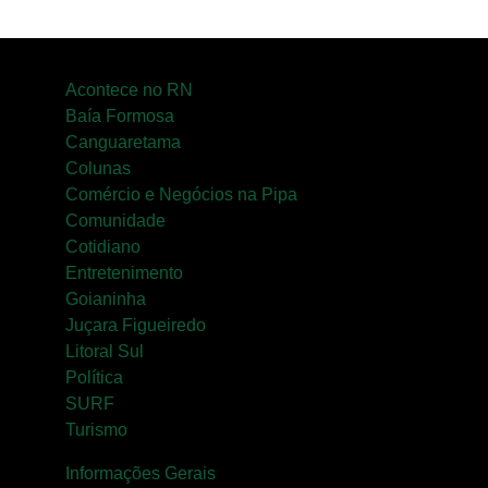
Acontece no RN
Baía Formosa
Canguaretama
Colunas
Comércio e Negócios na Pipa
Comunidade
Cotidiano
Entretenimento
Goianinha
Juçara Figueiredo
Litoral Sul
Política
SURF
Turismo
Informações Gerais