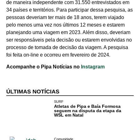
de maneira independente com 31.550 entrevistados em
Comércio e
34 países e territórios. Para participar dessa pesquisa, as
Negócios na
pessoas deveriam ter mais de 18 anos, terem viajado
Pipa
pelo menos uma vez nos últimos 12 meses e estarem
planejando uma viagem em 2023. Além disso, deveriam
Política
ser responsáveis pela decisão ou estarem envolvidas no
Turismo
processo de tomada de decisão da viagem. A pesquisa
foi feita on-line e ocorreu em fevereiro de 2024.
Entretenimento
Acompanhe o Pipa Notícias no
Instagram
Litoral Sul
Baía Formosa
ÚLTIMAS NOTÍCIAS
SURF
Canguaretama
Atletas de Pipa e Baía Formosa
seguem na disputa da etapa da
WSL em Natal
Goianinha
Gastronomia
Comunidade