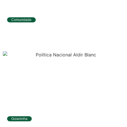
Comunidade
Tibau do Sul avança no IDEB e alcança
melhores resultados no Ensino
Fundamental
Goianinha
Goianinha abre inscrições para editais da