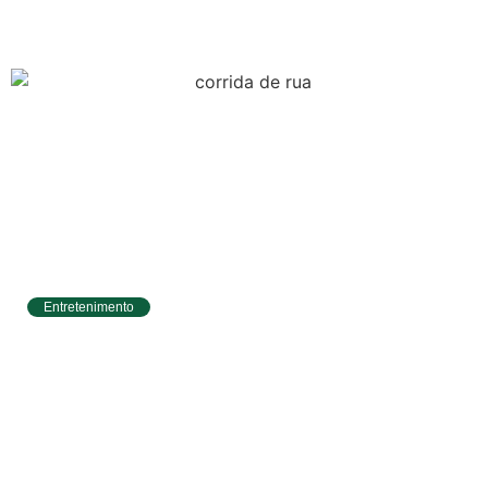
Aldir Blanc com R$ 174 mil para a cultura
Entretenimento
Circuito Banco do Brasil de Corrida chega a
Natal e une esporte, qualidade de vida e
cenários deslumbrantes