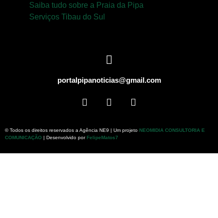
Saiba tudo sobre a Praia da Pipa
Serviços Tibau do Sul
portalpipanoticias@gmail.com
© Todos os direitos reservados a Agência NE9 | Um projeto
NEOMIDIA CONSULTORIA E
COMUNICAÇÃO
| Desenvolvido por
FelipeMatos7