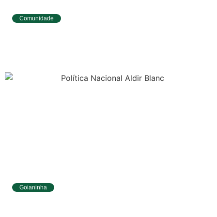
Comunidade
Tibau do Sul avança no IDEB e alcança
melhores resultados no Ensino
Fundamental
Goianinha
Goianinha abre inscrições para editais da
Aldir Blanc com R$ 174 mil para a cultura