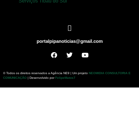
Serviços Tibau do Sul
portalpipanoticias@gmail.com
© Todos os direitos reservados a Agência NE9 | Um projeto
NEOMIDIA CONSULTORIA E
COMUNICAÇÃO
| Desenvolvido por
FelipeMatos7