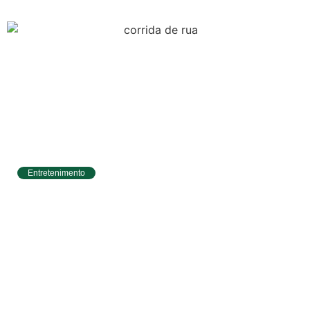
Entretenimento
Circuito Banco do Brasil de Corrida chega a
Natal e une esporte, qualidade de vida e
cenários deslumbrantes