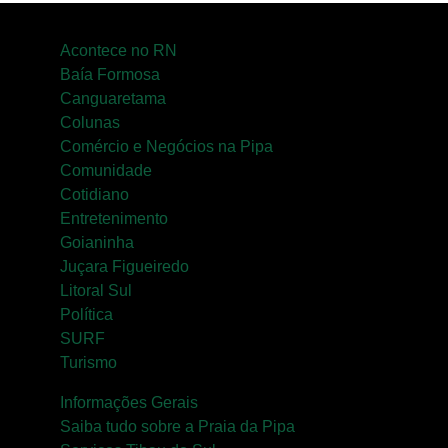
Acontece no RN
Baía Formosa
Canguaretama
Colunas
Comércio e Negócios na Pipa
Comunidade
Cotidiano
Entretenimento
Goianinha
Juçara Figueiredo
Litoral Sul
Política
SURF
Turismo
Informações Gerais
Saiba tudo sobre a Praia da Pipa