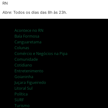
RN
Abre:
Todos os dias das 8h às 23h.
Acontece no RN
Baía Formosa
Canguaretama
Colunas
Comércio e Negócios na Pipa
Comunidade
Cotidiano
Entretenimento
Goianinha
Juçara Figueiredo
Litoral Sul
Política
SURF
Turismo