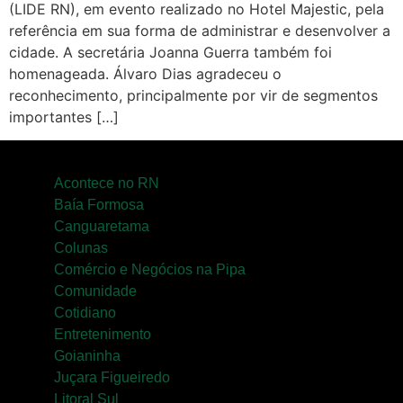
(LIDE RN), em evento realizado no Hotel Majestic, pela
Pipa
referência em sua forma de administrar e desenvolver a
cidade. A secretária Joanna Guerra também foi
Política
homenageada. Álvaro Dias agradeceu o
reconhecimento, principalmente por vir de segmentos
Turismo
importantes […]
Entretenimento
Litoral Sul
Acontece no RN
Baía Formosa
Baía Formosa
Canguaretama
Colunas
Canguaretama
Comércio e Negócios na Pipa
Comunidade
Goianinha
Cotidiano
Entretenimento
Gastronomia
Goianinha
PIPA
Juçara Figueiredo
Litoral Sul