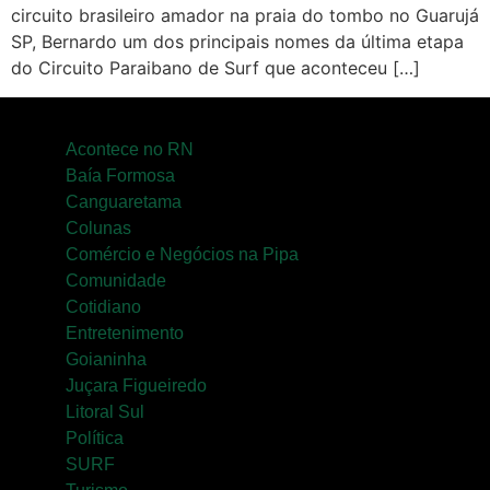
circuito brasileiro amador na praia do tombo no Guarujá
SP, Bernardo um dos principais nomes da última etapa
do Circuito Paraibano de Surf que aconteceu […]
Acontece no RN
Baía Formosa
Canguaretama
Colunas
Comércio e Negócios na Pipa
Comunidade
Cotidiano
Entretenimento
Goianinha
Juçara Figueiredo
Litoral Sul
Política
SURF