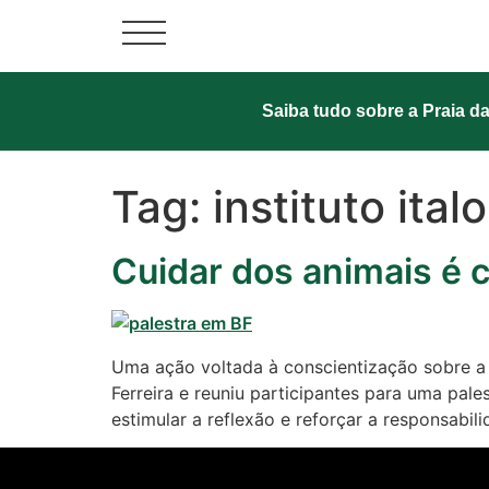
Saiba tudo sobre a Praia da
Cotidiano
Tag:
instituto italo
Comunidade
Cuidar dos animais é 
Acontece no
RN
Comércio e
Uma ação voltada à conscientização sobre a 
Negócios na
Ferreira e reuniu participantes para uma pal
Pipa
estimular a reflexão e reforçar a responsabil
Política