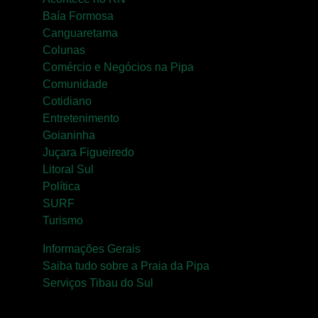
Baía Formosa
Goianinha
Canguaretama
Gastronomia
Colunas
Comércio e Negócios na Pipa
PIPA
Comunidade
Surf
Cotidiano
Entretenimento
Informações
Goianinha
Gerais
Juçara Figueiredo
Litoral Sul
Serviços Tibau
Política
do Sul
SURF
Turismo
Tábua da Maré
Informações Gerais
Saiba tudo sobre a Praia da Pipa
Previsão do
Serviços Tibau do Sul
Surf