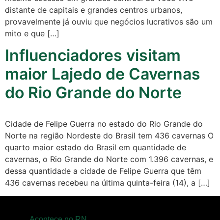
distante de capitais e grandes centros urbanos,
Acontece no
provavelmente já ouviu que negócios lucrativos são um
RN
mito e que […]
Comércio e
Influenciadores visitam
Negócios na
maior Lajedo de Cavernas
Pipa
do Rio Grande do Norte
Política
Turismo
Cidade de Felipe Guerra no estado do Rio Grande do
Norte na região Nordeste do Brasil tem 436 cavernas O
Entretenimento
quarto maior estado do Brasil em quantidade de
cavernas, o Rio Grande do Norte com 1.396 cavernas, e
Litoral Sul
dessa quantidade a cidade de Felipe Guerra que têm
436 cavernas recebeu na última quinta-feira (14), a […]
Baía Formosa
Canguaretama
Acontece no RN