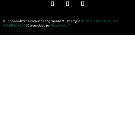
© Todos os direitos reservados a Agência NE9 | Um projeto
NEOMIDIA CONSULTORIA E
COMUNICAÇÃO
| Desenvolvido por
FelipeMatos7