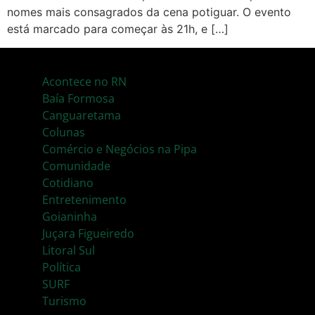
nomes mais consagrados da cena potiguar. O evento
está marcado para começar às 21h, e […]
Acontece no RN
Baía Formosa
Canguaretama
Colunas
Comércio e Negócios na Pipa
Comunidade
Cotidiano
Entretenimento
Goianinha
Juçara Figueiredo
Litoral Sul
Política
SURF
Turismo