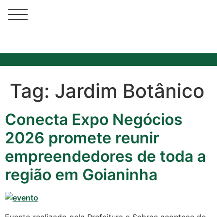
Tag:
Jardim Botânico
Conecta Expo Negócios
Cotidiano
2026 promete reunir
Comunidade
empreendedores de toda a
Acontece no
região em Goianinha
RN
Comércio e
Negócios na