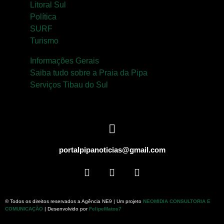
Surf
Litoral Sul
Política
Informações
SURF
Gerais
Turismo
Informações Gerais
Serviços Tibau
Saiba tudo sobre a Praia da Pipa
do Sul
Serviços Tibau do Sul
Tábua da Maré
Previsão do
Surf
portalpipanoticias@gmail.com
© Todos os direitos reservados a Agência NE9 | Um projeto
NEOMIDIA CONSULTORIA E
COMUNICAÇÃO
| Desenvolvido por
FelipeMatos7