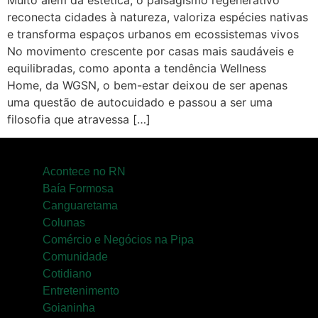
Muito além da estética, o paisagismo regenerativo
reconecta cidades à natureza, valoriza espécies nativas
e transforma espaços urbanos em ecossistemas vivos
No movimento crescente por casas mais saudáveis e
equilibradas, como aponta a tendência Wellness
Home, da WGSN, o bem-estar deixou de ser apenas
uma questão de autocuidado e passou a ser uma
filosofia que atravessa […]
Acontece no RN
Baía Formosa
Canguaretama
Colunas
Comércio e Negócios na Pipa
Comunidade
Cotidiano
Entretenimento
Goianinha