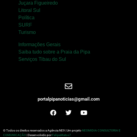
Juçara Figueiredo
Litoral Sul
Política
SURF
Turismo
Informações Gerais
Saiba tudo sobre a Praia da Pipa
Serviços Tibau do Sul
portalpipanoticias@gmail.com
© Todos os direitos reservados a Agência NE9 | Um projeto
NEOMIDIA CONSULTORIA E
COMUNICAÇÃO
| Desenvolvido por
FelipeMatos7