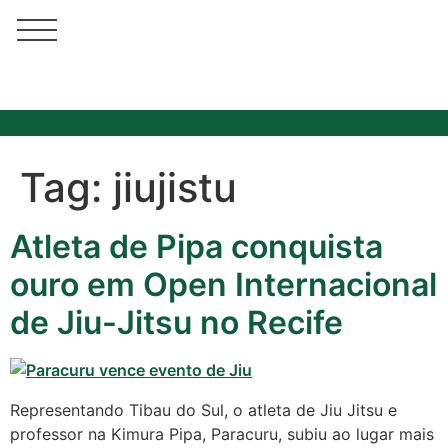
Tag:
jiujistu
Atleta de Pipa conquista
Cotidiano
ouro em Open Internacional
Comunidade
de Jiu-Jitsu no Recife
Acontece no
RN
Representando Tibau do Sul, o atleta de Jiu Jitsu e
Comércio e
professor na Kimura Pipa, Paracuru, subiu ao lugar mais
Negócios na