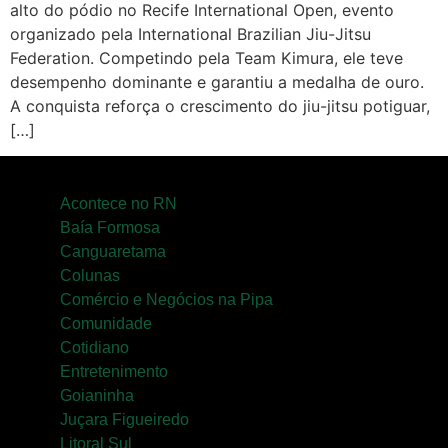
alto do pódio no Recife International Open, evento
Pipa
organizado pela International Brazilian Jiu-Jitsu
Federation. Competindo pela Team Kimura, ele teve
Política
desempenho dominante e garantiu a medalha de ouro.
A conquista reforça o crescimento do jiu-jitsu potiguar,
Turismo
[…]
Entretenimento
Litoral Sul
Acontece no RN
Baía Formosa
Baía Formosa
Canguaretama
Colunas
Canguaretama
Comércio e Negócios na Pipa
Comunidade
Goianinha
Cotidiano
Entretenimento
Gastronomia
Goianinha
PIPA
Juçara Figueiredo
Litoral Sul