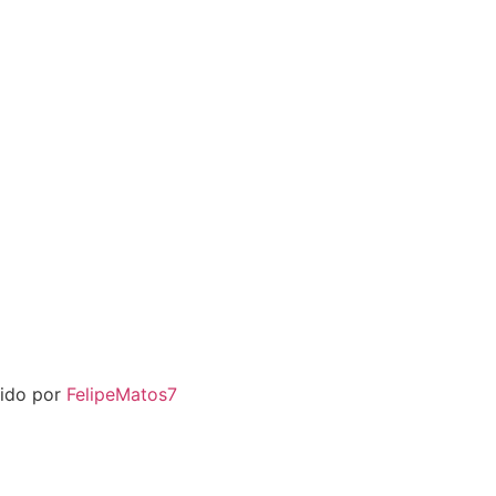
vido por
FelipeMatos7