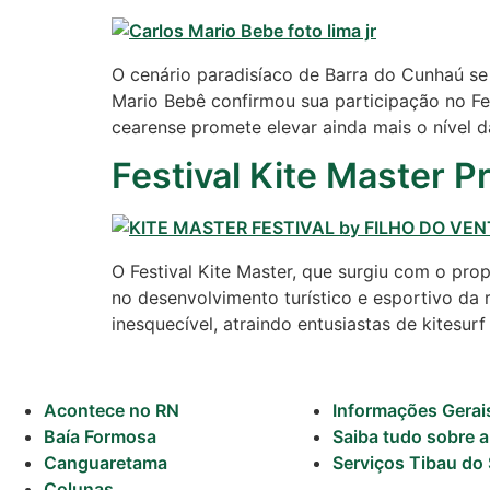
Comércio e
Negócios na
O cenário paradisíaco de Barra do Cunhaú s
Pipa
Mario Bebê confirmou sua participação no Fes
cearense promete elevar ainda mais o nível 
Política
Festival Kite Master 
Turismo
Entretenimento
O Festival Kite Master, que surgiu com o pro
Litoral Sul
no desenvolvimento turístico e esportivo da
inesquecível, atraindo entusiastas de kitesurf
Baía Formosa
Canguaretama
Acontece no RN
Informações Gerai
Baía Formosa
Saiba tudo sobre a
Goianinha
Canguaretama
Serviços Tibau do 
Colunas