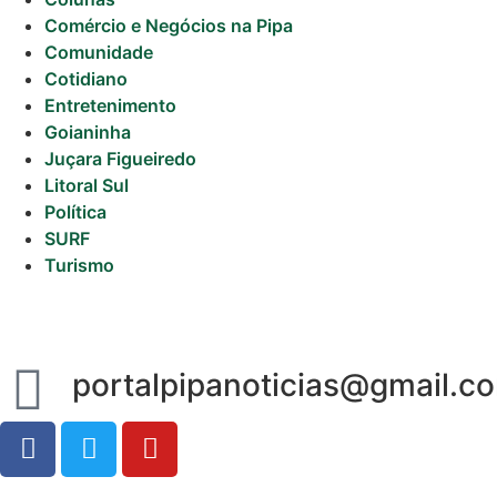
Gastronomia
Comércio e Negócios na Pipa
PIPA
Comunidade
Cotidiano
Surf
Entretenimento
Goianinha
Informações
Juçara Figueiredo
Gerais
Litoral Sul
Política
Serviços Tibau
SURF
do Sul
Turismo
Tábua da Maré
Previsão do
Surf
portalpipanoticias@gmail.c