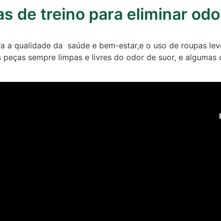
s de treino para eliminar od
para a qualidade da saúde e bem-estar,e o uso de roupas lev
 peças sempre limpas e livres do odor de suor, e algumas