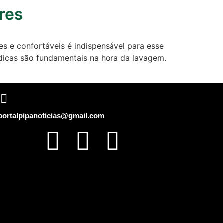
ores
es e confortáveis é indispensável para esse
 dicas são fundamentais na hora da lavagem.
portalpipanoticias@gmail.com