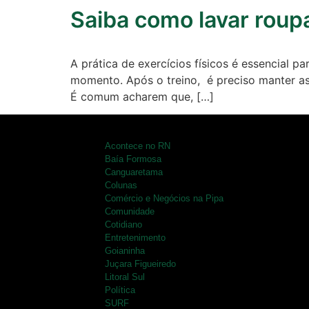
Saiba como lavar roupa
Turismo
Entretenimento
A prática de exercícios físicos é essencial 
momento. Após o treino, é preciso manter as
Litoral Sul
É comum acharem que, […]
Baía Formosa
Acontece no RN
Canguaretama
Baía Formosa
Canguaretama
Goianinha
Colunas
Comércio e Negócios na Pipa
Comunidade
Gastronomia
Cotidiano
PIPA
Entretenimento
Goianinha
Surf
Juçara Figueiredo
Litoral Sul
Política
Informações
SURF