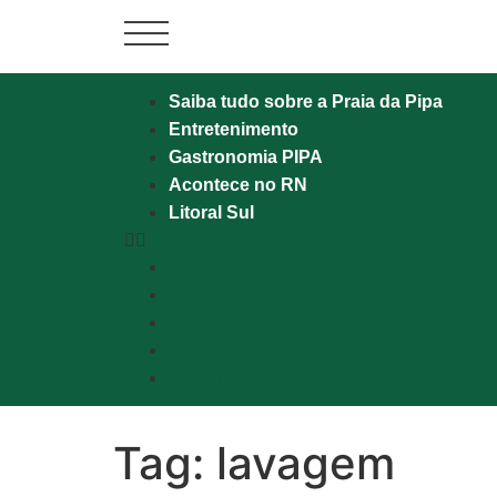
Saiba tudo sobre a Praia da Pipa
Entretenimento
Gastronomia PIPA
Acontece no RN
Cotidiano
Litoral Sul
Comunidade
Saiba tudo sobre a Praia da Pipa
Entretenimento
Acontece no
Gastronomia PIPA
RN
Acontece no RN
Litoral Sul
Comércio e
Negócios na
Pipa
Tag:
lavagem
Política