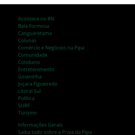
Acontece no RN
Baía Formosa
Canguaretama
Colunas
Comércio e Negócios na Pipa
Comunidade
Cotidiano
Entretenimento
Goianinha
Juçara Figueiredo
Litoral Sul
Política
SURF
Turismo
Informações Gerais
Saiba tudo sobre a Praia da Pipa