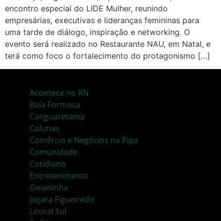
encontro especial do LIDE Mulher, reunindo
empresárias, executivas e lideranças femininas para
uma tarde de diálogo, inspiração e networking. O
evento será realizado no Restaurante NAU, em Natal, e
terá como foco o fortalecimento do protagonismo […]
Acontece no RN
Baía Formosa
Canguaretama
Colunas
Comércio e Negócios na Pipa
Comunidade
Cotidiano
Entretenimento
Goianinha
Juçara Figueiredo
Litoral Sul