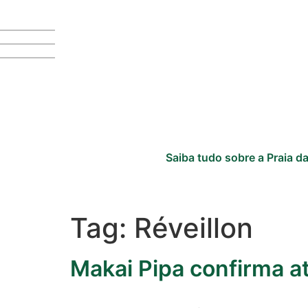
Cotidiano
Saiba tudo sobre a Praia da
Comunidade
Acontece no
Tag:
Réveillon
RN
Makai Pipa confirma at
Comércio e
Negócios na
Pipa