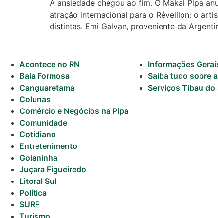
A ansiedade chegou ao fim. O Makai Pipa anu
atração internacional para o Réveillon: o a
Política
distintas. Emi Galvan, proveniente da Argent
Turismo
Entretenimento
Acontece no RN
Informações Gerai
Baía Formosa
Saiba tudo sobre a
Litoral Sul
Canguaretama
Serviços Tibau do 
Colunas
Baía Formosa
Comércio e Negócios na Pipa
Comunidade
Canguaretama
Cotidiano
Entretenimento
Goianinha
Goianinha
Juçara Figueiredo
Gastronomia
Litoral Sul
PIPA
Política
SURF
Surf
Turismo