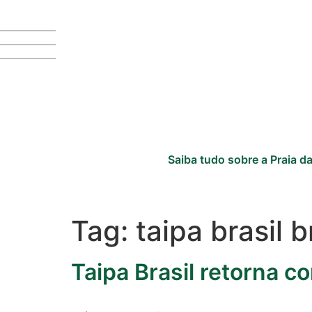
Cotidiano
Saiba tudo sobre a Praia da
Comunidade
Acontece no
RN
Tag:
taipa brasil 
Comércio e
Negócios na
Taipa Brasil retorna 
Pipa
Política