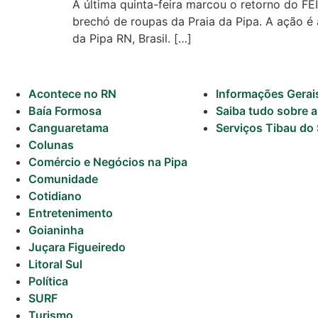
A última quinta-feira marcou o retorno do FE
brechó de roupas da Praia da Pipa. A ação 
Turismo
da Pipa RN, Brasil. […]
Entretenimento
Acontece no RN
Informações Gerai
Litoral Sul
Baía Formosa
Saiba tudo sobre a
Canguaretama
Serviços Tibau do 
Baía Formosa
Colunas
Canguaretama
Comércio e Negócios na Pipa
Comunidade
Goianinha
Cotidiano
Entretenimento
Gastronomia
Goianinha
PIPA
Juçara Figueiredo
Litoral Sul
Surf
Política
SURF
Informações
Turismo