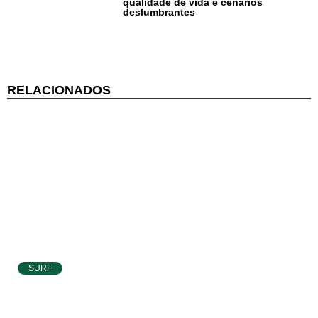
qualidade de vida e cenários
deslumbrantes
Informações
Gerais
Serviços Tibau
RELACIONADOS
do Sul
Tábua da Maré
Previsão do
Surf
SURF
Atletas de Pipa e Baía Formosa seguem na
disputa da etapa da WSL em Natal