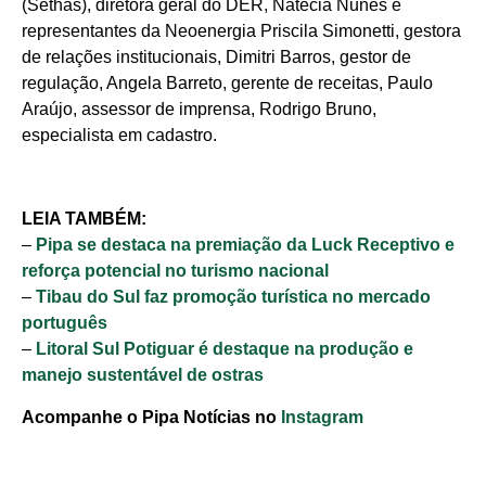
(Sethas), diretora geral do DER, Natécia Nunes e
representantes da Neoenergia Priscila Simonetti, gestora
de relações institucionais, Dimitri Barros, gestor de
regulação, Angela Barreto, gerente de receitas, Paulo
Araújo, assessor de imprensa, Rodrigo Bruno,
especialista em cadastro.
LEIA TAMBÉM:
–
Pipa se destaca na premiação da Luck Receptivo e
Cotidiano
reforça potencial no turismo nacional
–
Tibau do Sul faz promoção turística no mercado
Comunidade
português
–
Litoral Sul Potiguar é destaque na produção e
Acontece no
manejo sustentável de ostras
RN
Acompanhe o Pipa Notícias no
Instagram
Comércio e
Negócios na