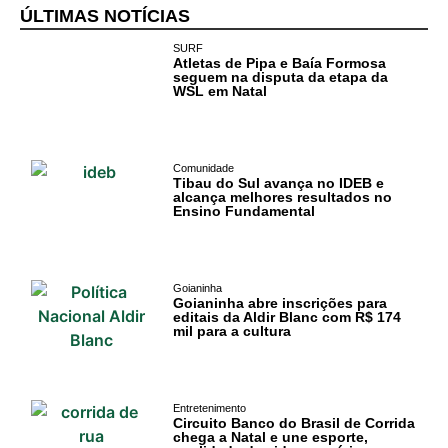
Pipa
ÚLTIMAS NOTÍCIAS
SURF
Política
Atletas de Pipa e Baía Formosa
seguem na disputa da etapa da
WSL em Natal
Turismo
Entretenimento
Comunidade
Tibau do Sul avança no IDEB e
Litoral Sul
alcança melhores resultados no
Ensino Fundamental
Baía Formosa
Canguaretama
Goianinha
Goianinha abre inscrições para
editais da Aldir Blanc com R$ 174
Goianinha
mil para a cultura
Gastronomia
PIPA
Entretenimento
Circuito Banco do Brasil de Corrida
chega a Natal e une esporte,
Surf