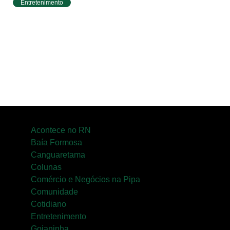
Entretenimento
Circuito Banco do Brasil de Corrida chega a
Natal e une esporte, qualidade de vida e
cenários deslumbrantes
Acontece no RN
Baía Formosa
Canguaretama
Colunas
Comércio e Negócios na Pipa
Comunidade
Cotidiano
Entretenimento
Goianinha