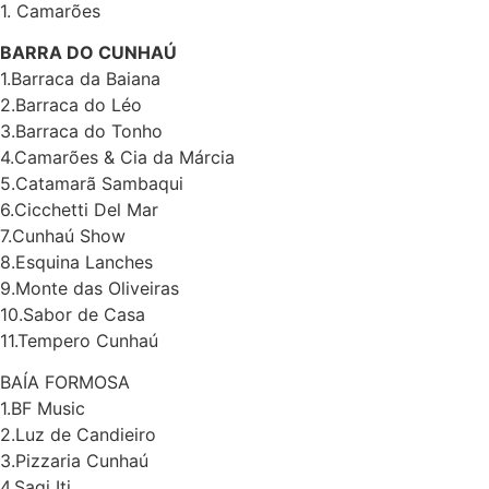
1. Camarões
Baía Formosa
BARRA DO CUNHAÚ
1.Barraca da Baiana
Canguaretama
2.Barraca do Léo
3.Barraca do Tonho
Goianinha
4.Camarões & Cia da Márcia
5.Catamarã Sambaqui
Gastronomia
6.Cicchetti Del Mar
PIPA
7.Cunhaú Show
8.Esquina Lanches
Surf
9.Monte das Oliveiras
10.Sabor de Casa
Informações
11.Tempero Cunhaú
Gerais
BAÍA FORMOSA
Serviços Tibau
1.BF Music
do Sul
2.Luz de Candieiro
3.Pizzaria Cunhaú
Tábua da Maré
4.Sagi Iti