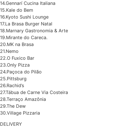
14.Gennarí Cucina Italiana
15.Kale do Bem
Cotidiano
16.Kyoto Sushi Lounge
17.La Brasa Burger Natal
Comunidade
18.Marnary Gastronomia & Arte
19.Mirante do Careca.
Acontece no
20.MK na Brasa
RN
21.Nemo
22.O Fuxico Bar
Comércio e
23.Only Pizza
Negócios na
24.Paçoca do Pilão
Pipa
25.Pittsburg
26.Rachid’s
Política
27.Tábua de Carne Via Costeira
28.Terraço Amazônia
Turismo
29.The Dew
30.Village Pizzaria
Entretenimento
DELIVERY
Litoral Sul