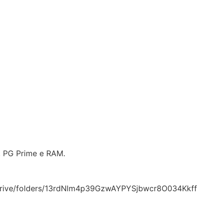
V, PG Prime e RAM.
m/drive/folders/13rdNlm4p39GzwAYPYSjbwcr8O034Kkff