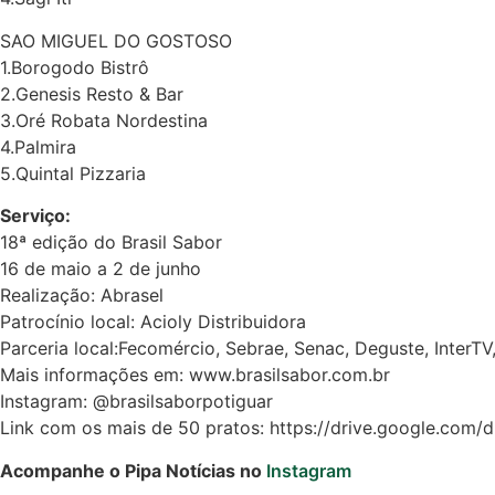
SAO MIGUEL DO GOSTOSO
Previsão do
1.Borogodo Bistrô
Surf
2.Genesis Resto & Bar
3.Oré Robata Nordestina
4.Palmira
5.Quintal Pizzaria
Serviço:
18ª edição do Brasil Sabor
16 de maio a 2 de junho
Realização: Abrasel
Patrocínio local: Acioly Distribuidora
Parceria local:Fecomércio, Sebrae, Senac, Deguste, InterT
Mais informações em: www.brasilsabor.com.br
Instagram: @brasilsaborpotiguar
Link com os mais de 50 pratos: https://drive.google.co
Acompanhe o Pipa Notícias no
Instagram