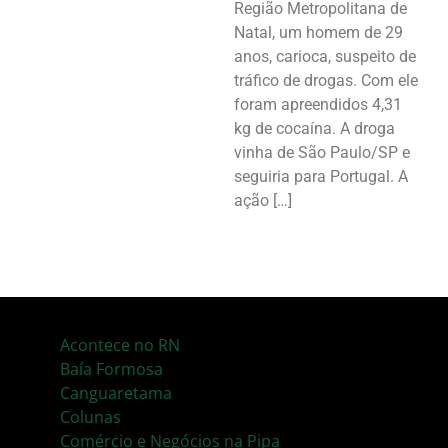
Região Metropolitana de
Natal, um homem de 29
anos, carioca, suspeito de
tráfico de drogas. Com ele
foram apreendidos 4,31
kg de cocaína. A droga
vinha de São Paulo/SP e
seguiria para Portugal. A
ação […]
Acontece no RN
Baía Formosa
Canguaretama
Colunas
Comércio e Negócios na Pipa