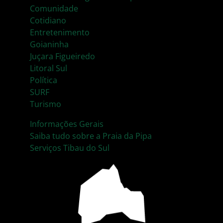
Comunidade
Cotidiano
Entretenimento
Goianinha
Juçara Figueiredo
Litoral Sul
Política
SURF
Turismo
Informações Gerais
Saiba tudo sobre a Praia da Pipa
Serviços Tibau do Sul