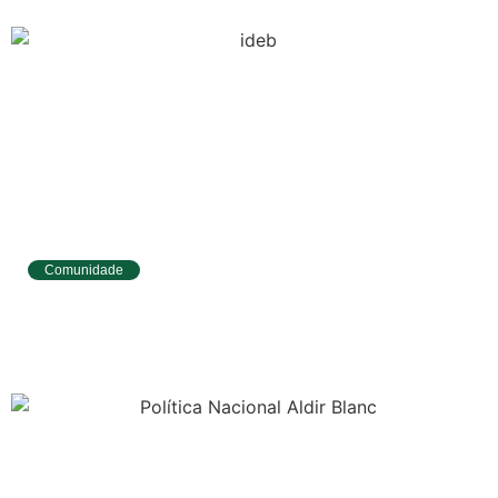
Previsão do
Surf
Comunidade
Tibau do Sul avança no IDEB e alcança
melhores resultados no Ensino
Fundamental