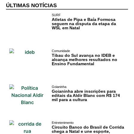
ÚLTIMAS NOTÍCIAS
Cotidiano
SURF
Comunidade
Atletas de Pipa e Baía Formosa
seguem na disputa da etapa da
WSL em Natal
Acontece no
RN
Comunidade
Comércio e
Tibau do Sul avança no IDEB e
alcança melhores resultados no
Negócios na
Ensino Fundamental
Pipa
Política
Goianinha
Goianinha abre inscrições para
editais da Aldir Blanc com R$ 174
Turismo
mil para a cultura
Entretenimento
Entretenimento
Litoral Sul
Circuito Banco do Brasil de Corrida
chega a Natal e une esporte,