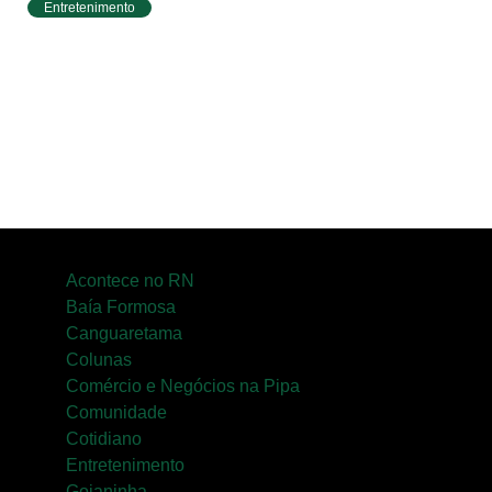
Entretenimento
Circuito Banco do Brasil de Corrida chega a
Natal e une esporte, qualidade de vida e
cenários deslumbrantes
Acontece no RN
Baía Formosa
Canguaretama
Colunas
Comércio e Negócios na Pipa
Comunidade
Cotidiano
Entretenimento
Goianinha