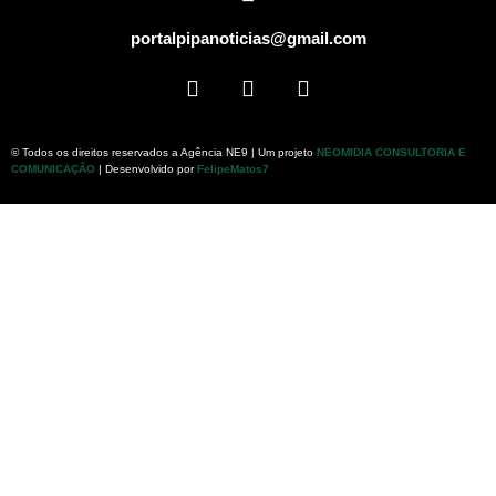
portalpipanoticias@gmail.com
© Todos os direitos reservados a Agência NE9 | Um projeto
NEOMIDIA CONSULTORIA E
COMUNICAÇÃO
| Desenvolvido por
FelipeMatos7