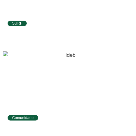
Tábua da Maré
SURF
Previsão do
Atletas de Pipa e Baía Formosa seguem na
Surf
disputa da etapa da WSL em Natal
Comunidade
Tibau do Sul avança no IDEB e alcança
melhores resultados no Ensino
Fundamental