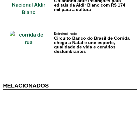
Goianinha abre inscrições para
editais da Aldir Blanc com R$ 174
mil para a cultura
Litoral Sul
Baía Formosa
Entretenimento
Circuito Banco do Brasil de Corrida
Canguaretama
chega a Natal e une esporte,
qualidade de vida e cenários
deslumbrantes
Goianinha
Gastronomia
PIPA
RELACIONADOS
Surf
Informações
Gerais
Serviços Tibau
do Sul