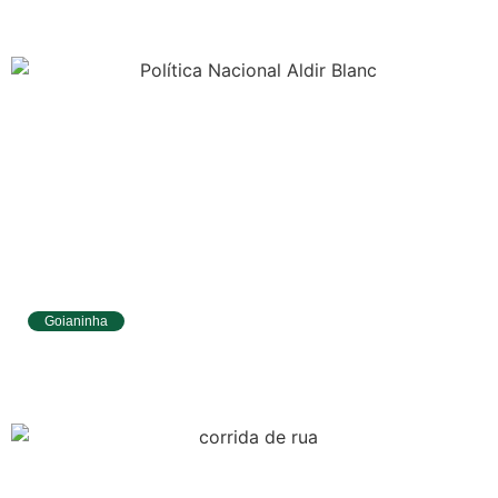
Goianinha
Goianinha abre inscrições para editais da
Aldir Blanc com R$ 174 mil para a cultura