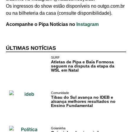
Os ingressos do show estão disponíveis no outgo.com.br
ou na bilheteria da casa (consulte disponibilidade).
Acompanhe o Pipa Notícias no
Instagram
Cotidiano
Comunidade
ÚLTIMAS NOTÍCIAS
Acontece no
SURF
RN
Atletas de Pipa e Baía Formosa
seguem na disputa da etapa da
WSL em Natal
Comércio e
Negócios na
Pipa
Comunidade
Tibau do Sul avança no IDEB e
alcança melhores resultados no
Política
Ensino Fundamental
Turismo
Goianinha
Entretenimento