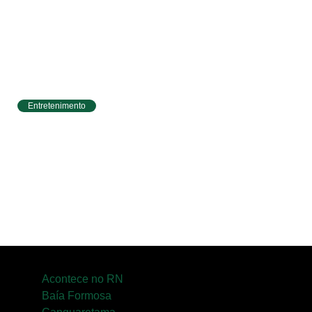
Entretenimento
Circuito Banco do Brasil de Corrida chega a
Natal e une esporte, qualidade de vida e
cenários deslumbrantes
Acontece no RN
Baía Formosa