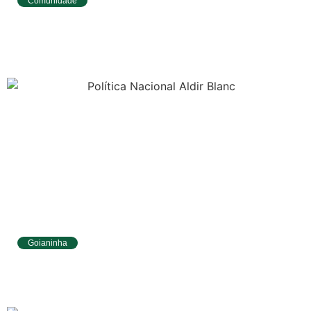
Comunidade
Tibau do Sul avança no IDEB e alcança
melhores resultados no Ensino
Fundamental
Goianinha
Goianinha abre inscrições para editais da
Aldir Blanc com R$ 174 mil para a cultura