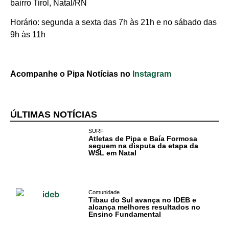
Negócios na
bairro Tirol, Natal/RN
Pipa
Horário: segunda a sexta das 7h às 21h e no sábado das
9h às 11h
Política
Turismo
Acompanhe o Pipa Notícias no
Instagram
Entretenimento
Litoral Sul
ÚLTIMAS NOTÍCIAS
Baía Formosa
SURF
Atletas de Pipa e Baía Formosa
seguem na disputa da etapa da
Canguaretama
WSL em Natal
Goianinha
Comunidade
Gastronomia
Tibau do Sul avança no IDEB e
alcança melhores resultados no
PIPA
Ensino Fundamental