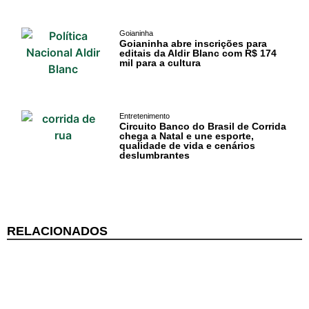
Surf
Goianinha
Informações
Goianinha abre inscrições para
editais da Aldir Blanc com R$ 174
Gerais
mil para a cultura
Serviços Tibau
do Sul
Entretenimento
Circuito Banco do Brasil de Corrida
chega a Natal e une esporte,
Tábua da Maré
qualidade de vida e cenários
deslumbrantes
Previsão do
Surf
RELACIONADOS