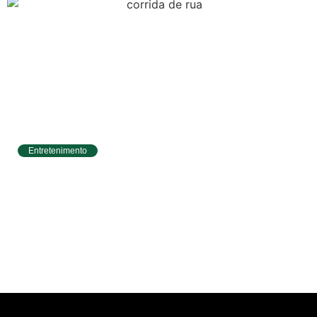
Entretenimento
Circuito Banco do Brasil de Corrida chega a
Natal e une esporte, qualidade de vida e
cenários deslumbrantes