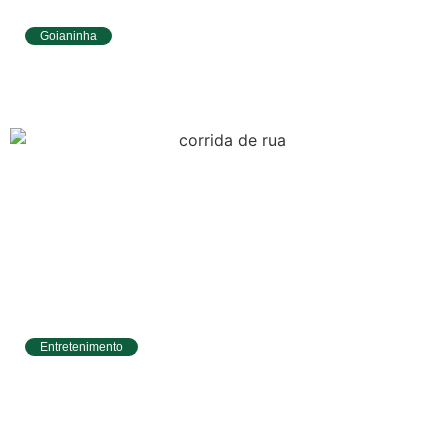
Goianinha
Goianinha abre inscrições para editais da
Aldir Blanc com R$ 174 mil para a cultura
Entretenimento
Circuito Banco do Brasil de Corrida chega a
Natal e une esporte, qualidade de vida e
cenários deslumbrantes