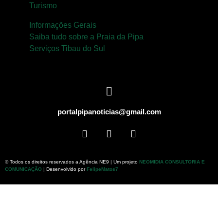
Turismo
Informações Gerais
Saiba tudo sobre a Praia da Pipa
Serviços Tibau do Sul
portalpipanoticias@gmail.com
© Todos os direitos reservados a Agência NE9 | Um projeto
NEOMIDIA CONSULTORIA E
COMUNICAÇÃO
| Desenvolvido por
FelipeMatos7