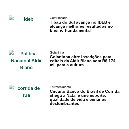
Comunidade
Acontece no
Comunidade
Tibau do Sul avança no IDEB e
RN
alcança melhores resultados no
Ensino Fundamental
Comércio e
Negócios na
Pipa
Goianinha
Goianinha abre inscrições para
editais da Aldir Blanc com R$ 174
Política
mil para a cultura
Turismo
Entretenimento
Entretenimento
Circuito Banco do Brasil de Corrida
chega a Natal e une esporte,
qualidade de vida e cenários
deslumbrantes
Litoral Sul
Baía Formosa