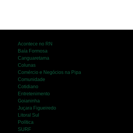
Acontece no RN
Baía Formosa
Canguaretama
Colunas
Comércio e Negócios na Pipa
Comunidade
Cotidiano
Entretenimento
Goianinha
Juçara Figueiredo
Litoral Sul
Política
SURF