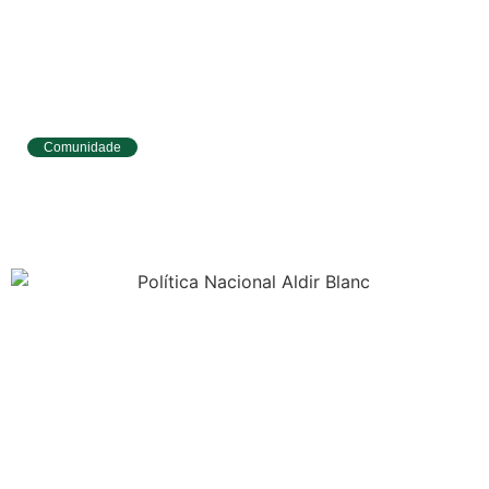
Comunidade
Tibau do Sul avança no IDEB e alcança
melhores resultados no Ensino
Fundamental