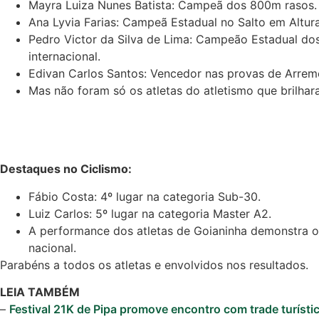
Mayra Luiza Nunes Batista: Campeã dos 800m rasos.
Ana Lyvia Farias: Campeã Estadual no Salto em Altur
Pedro Victor da Silva de Lima: Campeão Estadual do
internacional.
Edivan Carlos Santos: Vencedor nas provas de Arre
Mas não foram só os atletas do atletismo que brilh
Destaques no Ciclismo:
Fábio Costa: 4º lugar na categoria Sub-30.
Luiz Carlos: 5º lugar na categoria Master A2.
A performance dos atletas de Goianinha demonstra o 
Cotidiano
nacional.
Comunidade
Parabéns a todos os atletas e envolvidos nos resultados.
LEIA TAMBÉM
Acontece no
–
Festival 21K de Pipa promove encontro com trade turístic
RN