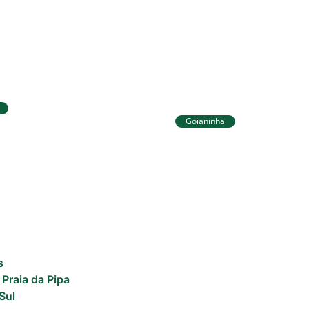
 Sul avança no IDEB
Goianinha
a melhores
Goianinha abre insc
os no Ensino
para editais da Aldi
ntal
com R$ 174 mil para
s
 Praia da Pipa
Sul