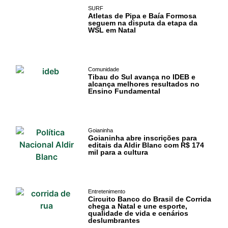
SURF
Atletas de Pipa e Baía Formosa
seguem na disputa da etapa da
WSL em Natal
Comunidade
Tibau do Sul avança no IDEB e
alcança melhores resultados no
Ensino Fundamental
Cotidiano
Goianinha
Comunidade
Goianinha abre inscrições para
editais da Aldir Blanc com R$ 174
mil para a cultura
Acontece no
RN
Entretenimento
Comércio e
Circuito Banco do Brasil de Corrida
chega a Natal e une esporte,
Negócios na
qualidade de vida e cenários
deslumbrantes
Pipa