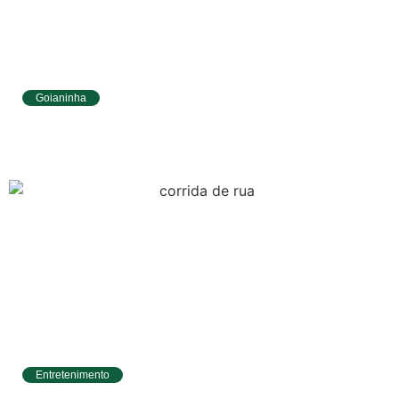
Goianinha
Goianinha abre inscrições para editais da
Aldir Blanc com R$ 174 mil para a cultura
Entretenimento
Circuito Banco do Brasil de Corrida chega a