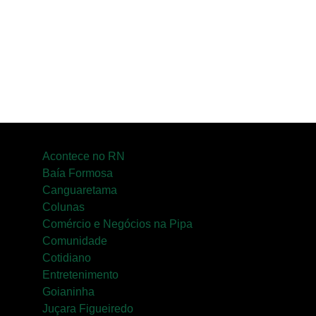
Natal e une esporte, qualidade de vida e
cenários deslumbrantes
Acontece no RN
Baía Formosa
Canguaretama
Colunas
Comércio e Negócios na Pipa
Comunidade
Cotidiano
Entretenimento
Goianinha
Juçara Figueiredo