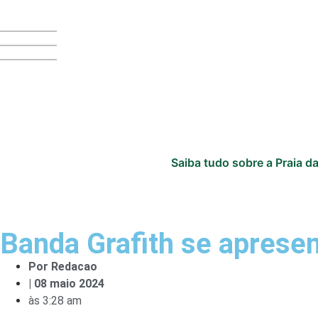
Saiba tudo sobre a Praia da
Banda Grafith se aprese
Por
Redacao
|
08 maio 2024
às
3:28 am