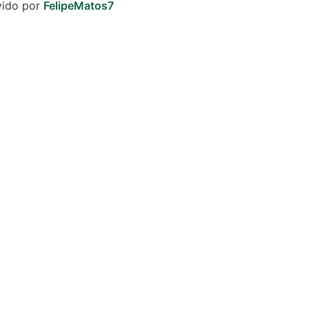
vido por
FelipeMatos7