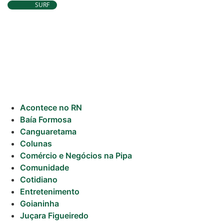
Tibau do
PIPA
SURF
Atletas de Pipa e Baía
e alcanç
Formosa seguem na disputa
resultad
Surf
da etapa da WSL em Natal
Fundame
Informações
Gerais
Serviços Tibau
do Sul
Acontece no RN
Baía Formosa
Tábua da Maré
Canguaretama
Colunas
Previsão do
Comércio e Negócios na Pipa
Surf
Comunidade
Cotidiano
Entretenimento
Goianinha
Juçara Figueiredo