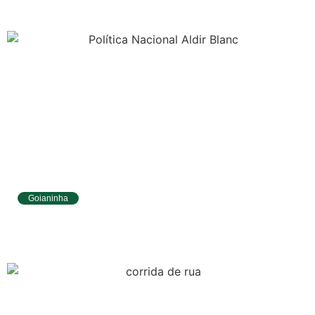
Tábua da Maré
Previsão do
Surf
Goianinha
Goianinha abre inscrições para editais da
Aldir Blanc com R$ 174 mil para a cultura