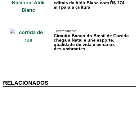
editais da Aldir Blanc com R$ 174
mil para a cultura
Cotidiano
Entretenimento
Circuito Banco do Brasil de Corrida
chega a Natal e une esporte,
Comunidade
qualidade de vida e cenários
deslumbrantes
Acontece no
RN
Comércio e
RELACIONADOS
Negócios na
Pipa
Política
Turismo
Entretenimento