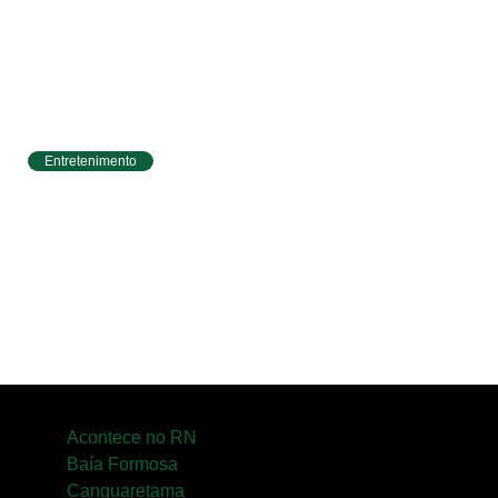
Entretenimento
Circuito Banco do Brasil de Corrida chega a
Natal e une esporte, qualidade de vida e
cenários deslumbrantes
Acontece no RN
Baía Formosa
Canguaretama