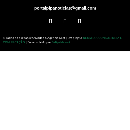
portalpipanoticias@gmail.com
© Todos os direitos reservados a Agência NE9 | Um projeto
NEOMIDIA CONSULTORIA E
COMUNICAÇÃO
| Desenvolvido por
FelipeMatos7