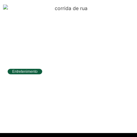
Entretenimento
Circuito Banco do Brasil de Corrida chega a
Natal e une esporte, qualidade de vida e
cenários deslumbrantes