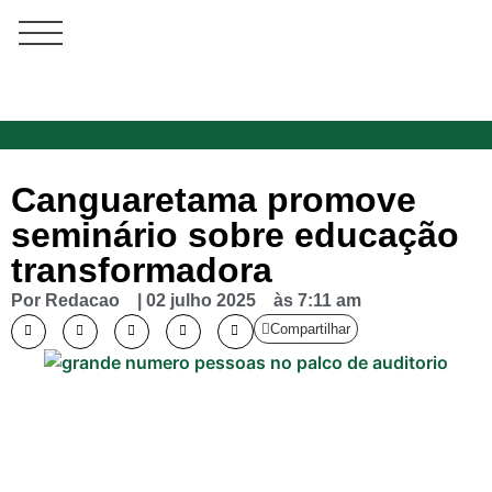
Canguaretama promove
seminário sobre educação
transformadora
Por
Redacao
|
02 julho 2025
às
7:11 am
Compartilhar