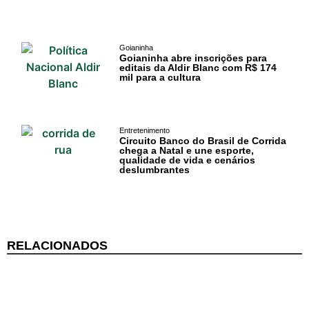
Acontece no
RN
Comércio e
Goianinha
Goianinha abre inscrições para
Negócios na
editais da Aldir Blanc com R$ 174
mil para a cultura
Pipa
Política
Entretenimento
Circuito Banco do Brasil de Corrida
Turismo
chega a Natal e une esporte,
qualidade de vida e cenários
deslumbrantes
Entretenimento
Litoral Sul
Baía Formosa
RELACIONADOS
Canguaretama
Goianinha