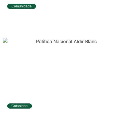
Comunidade
Tibau do Sul avança no IDEB e alcança
melhores resultados no Ensino
Fundamental
Goianinha
Goianinha abre inscrições para editais da
Aldir Blanc com R$ 174 mil para a cultura