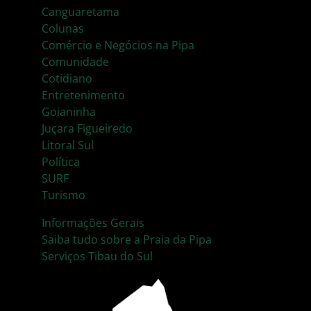
Canguaretama
Colunas
Comércio e Negócios na Pipa
Comunidade
Cotidiano
Entretenimento
Goianinha
Juçara Figueiredo
Litoral Sul
Política
SURF
Turismo
Informações Gerais
Saiba tudo sobre a Praia da Pipa
Serviços Tibau do Sul