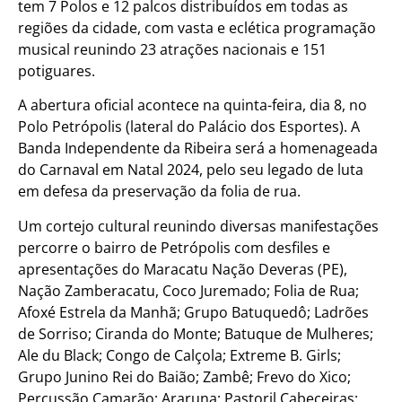
tem 7 Polos e 12 palcos distribuídos em todas as
regiões da cidade, com vasta e eclética programação
musical reunindo 23 atrações nacionais e 151
potiguares.
A abertura oficial acontece na quinta-feira, dia 8, no
Polo Petrópolis (lateral do Palácio dos Esportes). A
Banda Independente da Ribeira será a homenageada
do Carnaval em Natal 2024, pelo seu legado de luta
em defesa da preservação da folia de rua.
Um cortejo cultural reunindo diversas manifestações
percorre o bairro de Petrópolis com desfiles e
apresentações do Maracatu Nação Deveras (PE),
Nação Zamberacatu, Coco Juremado; Folia de Rua;
Afoxé Estrela da Manhã; Grupo Batuquedô; Ladrões
de Sorriso; Ciranda do Monte; Batuque de Mulheres;
Ale du Black; Congo de Calçola; Extreme B. Girls;
Grupo Junino Rei do Baião; Zambê; Frevo do Xico;
Percussão Camarão; Araruna; Pastoril Cabeceiras;