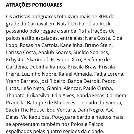
ATRAÇÕES POTIGUARES
Os artistas potiguares totalizam mais de 80% da
grade do Carnaval em Natal. Do Forró ao Rock,
passando pelo reggae e samba, 151 atrações de
palcos estão escaladas, entre elas: Nara Costa, Cida
Lobo, Rosas na Cartola, Kanelinha, Bruno Stein,
Larissa Costa, Analuh Soares, Sueldo Soaress,
Krhystal, Skarimbó, Frevo do Xico, Perfume de
Gardênia, Debinha Ramos, Priscila Braw, Priscila
Freire, Luizinho Nobre, Rafael Almeida, Fadja Lorena,
Yrahn Barreto, Josi Ribeiro, Banda Detroit, Pedro
Lucas, Leão Neto, Gianini Alencar, Paulo Cunha,
Thabata, Érika Silva, Edja Alves, Banda Feras, Carmem
Pradella, Batuque de Mulheres, Tornado do Samba,
Sax In The House, Edu Ventura, Dani Negro, Asé
Delas, Vic Kabulosa, Potyguara bardo e muitos mais
se apresentam também nos Polos e Palcos
espalhados pelas quatro regiões da cidade.