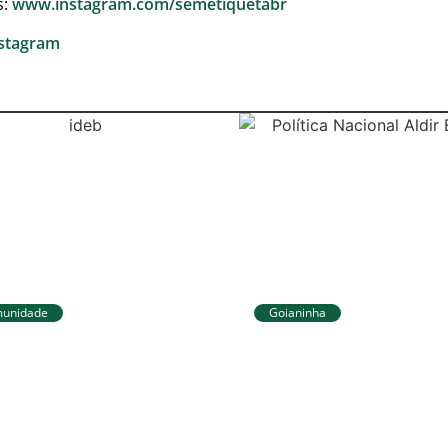
s:
www.instagram.com/semetiquetabr
stagram
unidade
Goianinha
au do Sul avança no
Goianinha abre
B e alcança
inscrições para edit
hores resultados no
da Aldir Blanc com 
ino Fundamental
174 mil para a cultu