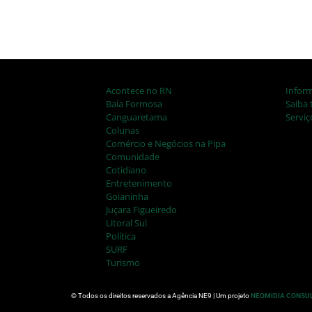
Acontece no RN
Infor
Baía Formosa
Saiba 
Canguaretama
Serviç
Colunas
Comércio e Negócios na Pipa
Comunidade
Cotidiano
Entretenimento
Goianinha
Juçara Figueiredo
Litoral Sul
Política
SURF
Turismo
© Todos os direitos reservados a Agência NE9 | Um projeto
NEOMIDIA CONSU