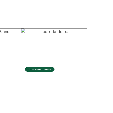
Entretenimento
Circuito Banco do Brasil
de Corrida chega a
Natal e une esporte,
ais
qualidade de vida e
R$
cenários
ra
deslumbrantes