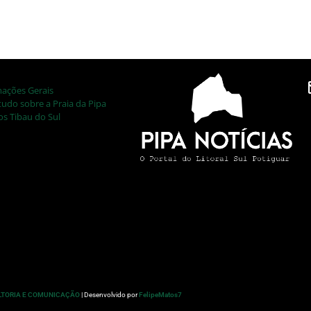
mações Gerais
tudo sobre a Praia da Pipa
os Tibau do Sul
LTORIA E COMUNICAÇÃO
| Desenvolvido por
FelipeMatos7