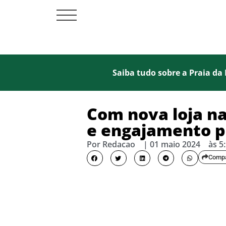
Saiba tudo sobre a Praia da 
Com nova loja na
e engajamento pol
Por
Redacao
|
01 maio 2024
às
5
Compa