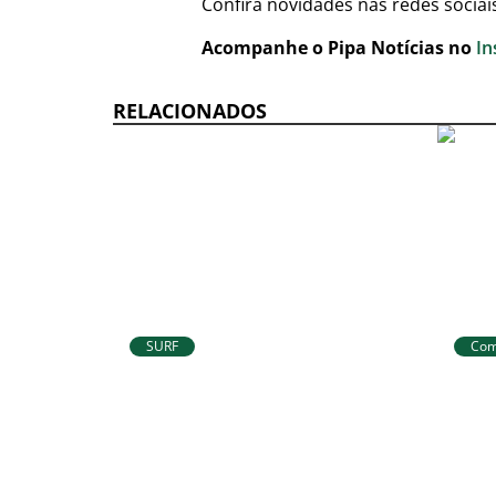
Confira novidades nas redes sociai
Acompanhe o Pipa Notícias no
In
RELACIONADOS
SURF
Com
Atletas de Pipa e Baía
Tib
Formosa seguem na
IDE
disputa da etapa da
mel
WSL em Natal
Ens