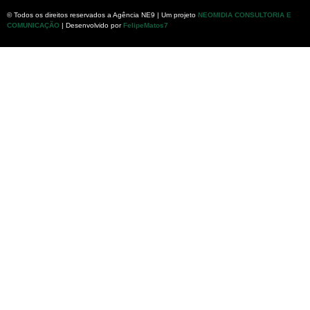
© Todos os direitos reservados a Agência NE9 | Um projeto
NEOMIDIA CONSULTORIA E
COMUNICAÇÃO
| Desenvolvido por
FelipeMatos7