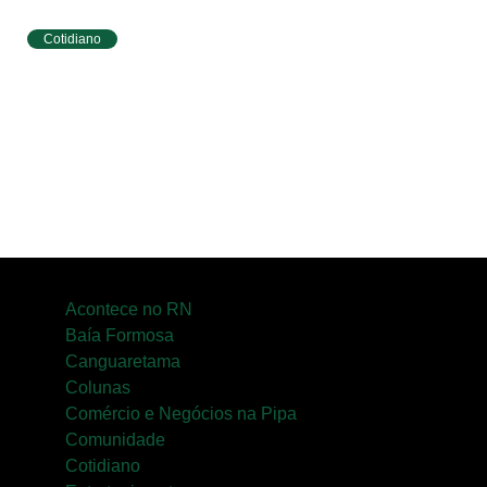
Cotidiano
Tibau do Sul terá programação especial do
Agosto Lilás com caminhada e ações para
mulheres
Acontece no RN
Baía Formosa
Canguaretama
Colunas
Comércio e Negócios na Pipa
Comunidade
Cotidiano