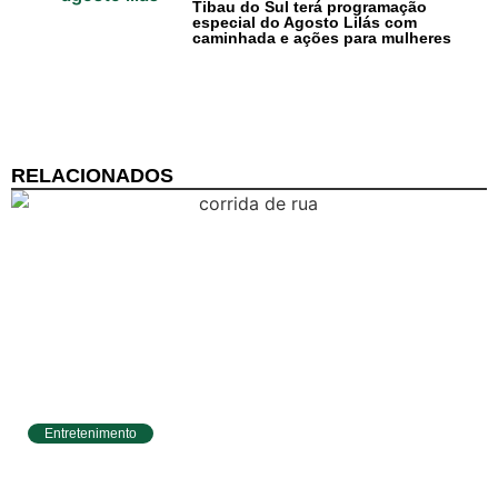
Tibau do Sul terá programação
especial do Agosto Lilás com
Cotidiano
caminhada e ações para mulheres
Comunidade
Acontece no
RN
RELACIONADOS
Comércio e
Negócios na
Pipa
Política
Turismo
Entretenimento
Entretenimento
Circuito Banco do Brasil de Corrida chega a
Natal e une esporte, qualidade de vida e
Litoral Sul
cenários deslumbrantes