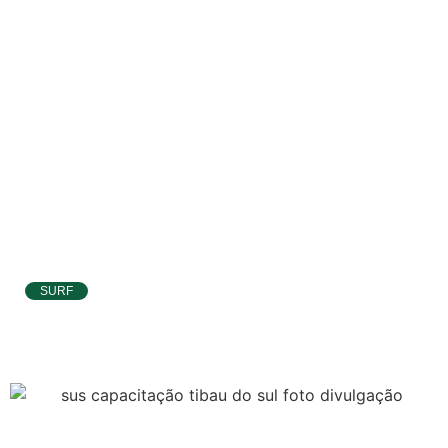
Baía Formosa
Canguaretama
Goianinha
Gastronomia
PIPA
Surf
Informações
SURF
Gerais
Ítalo Ferreira já está no Taiti para etapa da
WSL e pode voltar à liderança do Mundial
Serviços Tibau
do Sul
Tábua da Maré