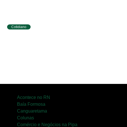
Cotidiano
Tibau do Sul terá programação especial do
Agosto Lilás com caminhada e ações para
mulheres
Acontece no RN
Baía Formosa
Canguaretama
Colunas
Comércio e Negócios na Pipa