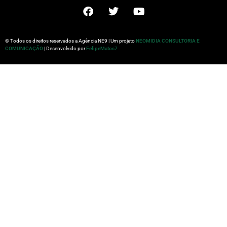
© Todos os direitos reservados a Agência NE9 | Um projeto
NEOMIDIA CONSULTORIA E
COMUNICAÇÃO
| Desenvolvido por
FelipeMatos7