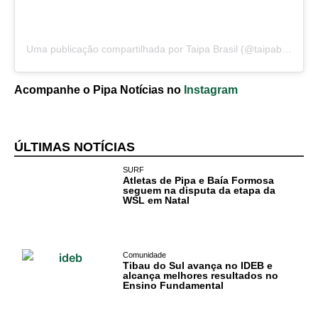
Pipa
Política
Uma publicação compartilhada por Taipa Brasil (@taipabrasilpipa)
Turismo
Acompanhe o Pipa Notícias no
Instagram
Entretenimento
Litoral Sul
ÚLTIMAS NOTÍCIAS
SURF
Baía Formosa
Atletas de Pipa e Baía Formosa
seguem na disputa da etapa da
WSL em Natal
Canguaretama
Goianinha
Comunidade
Tibau do Sul avança no IDEB e
Gastronomia
alcança melhores resultados no
Ensino Fundamental
PIPA