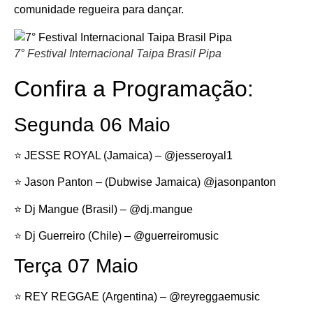
comunidade regueira para dançar.
7° Festival Internacional Taipa Brasil Pipa
Confira a Programação:
Segunda 06 Maio
⭐️ JESSE ROYAL (Jamaica) – @jesseroyal1
⭐️ Jason Panton – (Dubwise Jamaica) @jasonpanton
⭐️ Dj Mangue (Brasil) – @dj.mangue
⭐️ Dj Guerreiro (Chile) – @guerreiromusic
Terça 07 Maio
⭐️ REY REGGAE (Argentina) – @reyreggaemusic