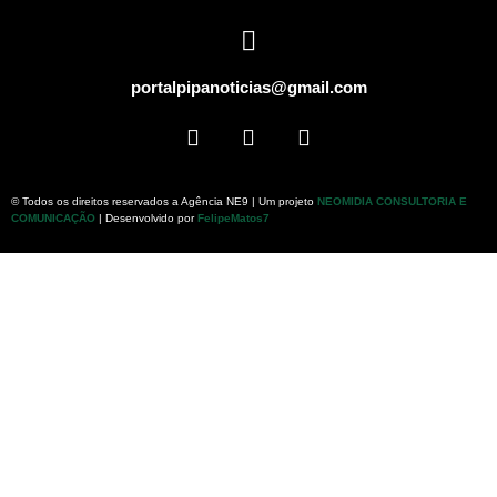
portalpipanoticias@gmail.com
© Todos os direitos reservados a Agência NE9 | Um projeto
NEOMIDIA CONSULTORIA E
COMUNICAÇÃO
| Desenvolvido por
FelipeMatos7