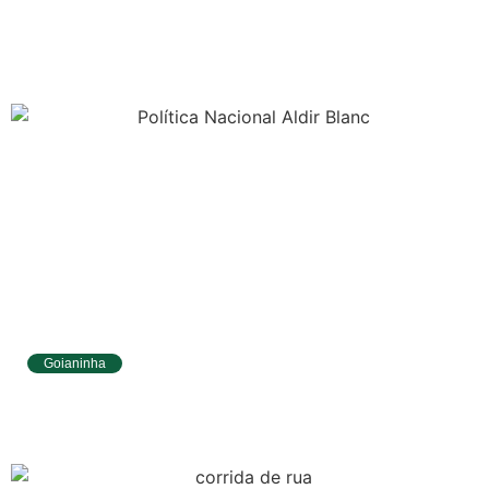
Tibau do Sul avança no IDEB e alcança
melhores resultados no Ensino
Fundamental
Goianinha
Goianinha abre inscrições para editais da
Aldir Blanc com R$ 174 mil para a cultura