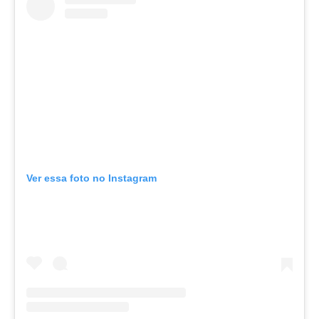
Cotidiano
Ver essa foto no Instagram
Comunidade
Acontece no
RN
Comércio e
Negócios na