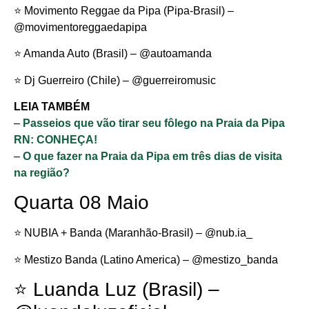
⭐️ Movimento Reggae da Pipa (Pipa-Brasil) –
@movimentoreggaedapipa
⭐️ Amanda Auto (Brasil) – @autoamanda
⭐️ Dj Guerreiro (Chile) – @guerreiromusic
LEIA TAMBÉM
–
Passeios que vão tirar seu fôlego na Praia da Pipa
RN: CONHEÇA!
–
O que fazer na Praia da Pipa em três dias de visita
na região?
Quarta 08 Maio
⭐️ NUBIA + Banda (Maranhão-Brasil) – @nub.ia_
⭐️ Mestizo Banda (Latino America) – @mestizo_banda
⭐️ Luanda Luz (Brasil) –