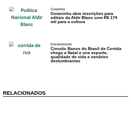
Surf
Goianinha
Goianinha abre inscrições para
Informações
editais da Aldir Blanc com R$ 174
mil para a cultura
Gerais
Serviços Tibau
do Sul
Entretenimento
Circuito Banco do Brasil de Corrida
chega a Natal e une esporte,
Tábua da Maré
qualidade de vida e cenários
deslumbrantes
Previsão do
Surf
RELACIONADOS