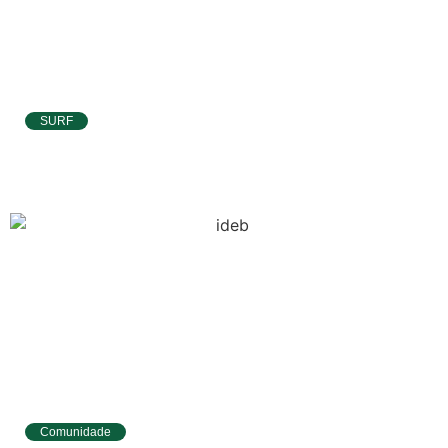
SURF
Atletas de Pipa e Baía Formosa seguem na
disputa da etapa da WSL em Natal
Comunidade