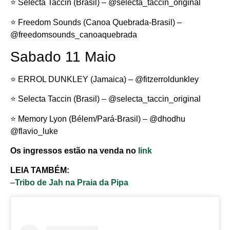
⭐️ Selecta Taccin (Brasil) – @selecta_taccin_original
⭐️ Freedom Sounds (Canoa Quebrada-Brasil) –
@freedomsounds_canoaquebrada
Sabado 11 Maio
⭐️ ERROL DUNKLEY (Jamaica) – @fitzerroldunkley
⭐️ Selecta Taccin (Brasil) – @selecta_taccin_original
⭐️ Memory Lyon (Bélem/Pará-Brasil) – @dhodhu
@flavio_luke
Os ingressos estão na venda no
link
LEIA TAMBÉM:
–
Tribo de Jah na Praia da Pipa