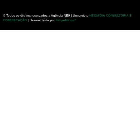
© Todos os direitos reservados a Agência NE9 | Um projeto
NEOMIDIA CONSULTORIA E
COMUNICAÇÃO
| Desenvolvido por
FelipeMatos7