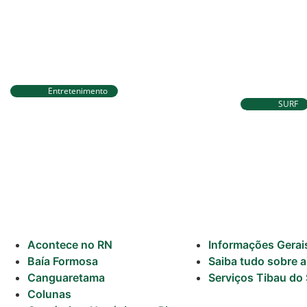
Surf
Informações
Gerais
Entretenimento
Circuito Banco do Brasil de
SURF
Serviços Tibau
Corrida chega a Natal e une
Ítalo Ferr
do Sul
esporte, qualidade de vida e
para etap
cenários deslumbrantes
voltar à 
Tábua da Maré
Previsão do
Surf
Acontece no RN
Informações Gerai
Baía Formosa
Saiba tudo sobre a
Canguaretama
Serviços Tibau do 
Colunas