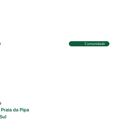
Comunidade
eira já está no Taiti
Tibau do Sul entrega
a da WSL e pode
fardamentos e EPIs p
liderança do Mundial
agentes de saúde e v
s
 Praia da Pipa
Sul