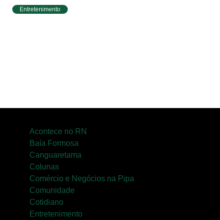
Entretenimento
Circuito Banco do Brasil de Corrida chega a
Natal e une esporte, qualidade de vida e
cenários deslumbrantes
Acontece no RN
Baía Formosa
Canguaretama
Colunas
Comércio e Negócios na Pipa
Comunidade
Cotidiano
Entretenimento