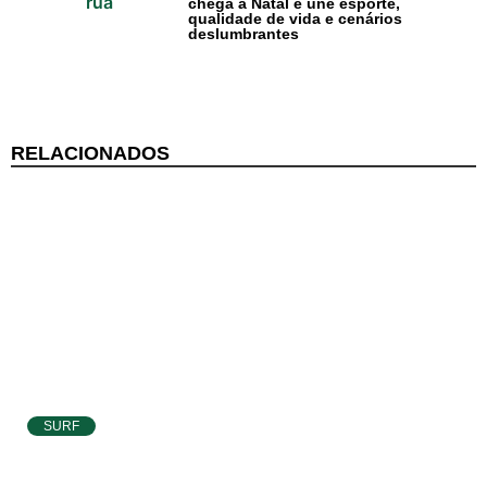
chega a Natal e une esporte,
qualidade de vida e cenários
deslumbrantes
RELACIONADOS
SURF
Atletas de Pipa e Baía Formosa seguem na
disputa da etapa da WSL em Natal