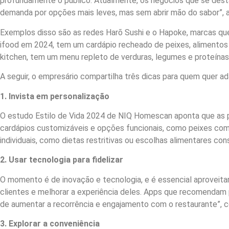
profundamente o público. Atualmente, os negócios que se dest
demanda por opções mais leves, mas sem abrir mão do sabor”, a
Exemplos disso são as redes Harõ Sushi e o Hapoke, marcas que
ifood em 2024, tem um cardápio recheado de peixes, alimentos
kitchen, tem um menu repleto de verduras, legumes e proteína
A seguir, o empresário compartilha três dicas para quem quer ada
1. Invista em personalização
O estudo Estilo de Vida 2024 de NIQ Homescan aponta que as pe
cardápios customizáveis e opções funcionais, como peixes com
individuais, como dietas restritivas ou escolhas alimentares con
2. Usar tecnologia para fidelizar
O momento é de inovação e tecnologia, e é essencial aproveita
clientes e melhorar a experiência deles. Apps que recomendam 
de aumentar a recorrência e engajamento com o restaurante”,
3. Explorar a conveniência