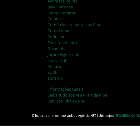
Acontece no RN
Baía Formosa
Canguaretama
Colunas
Comércio e Negócios na Pipa
Comunidade
Cotidiano
Entretenimento
Goianinha
Juçara Figueiredo
Litoral Sul
Política
SURF
Turismo
Informações Gerais
Saiba tudo sobre a Praia da Pipa
Serviços Tibau do Sul
© Todos os direitos reservados a Agência NE9 | Um projeto
NEOMIDIA CON