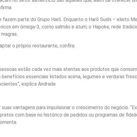
acam no setor alimentício são aqueles que, além de oferecer 
firma.
 fazem parte do Grupo Harõ. Enquanto o Harõ Sushi – eleito Me
 ricos em ómega-3, como salmão e atum; o Hapoke, rede tradici
s magras.
ptar o próprio restaurante, confira:
ssoas estão cada vez mais atentas aos produtos que consomem, 
 benefícios essenciais listados acima, legumes e verduras fre
scientes”, explica Andrade.
r suas vantagens para impulsionar o crescimento do negócio. “
pratos com base no histórico de pedidos ou programas de fideli
 comenta.