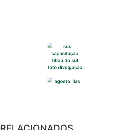
Comércio e
Negócios na
Pipa
Política
Turismo
Entretenimento
Litoral Sul
Baía Formosa
Canguaretama
Goianinha
Gastronomia
RELACIONADOS