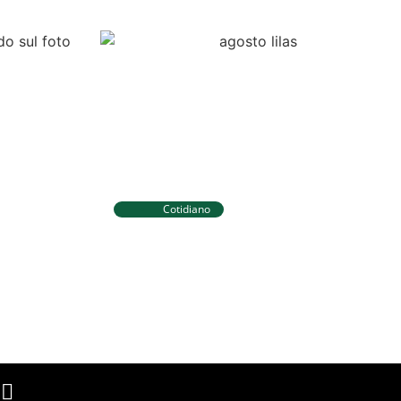
Cotidiano
Tibau do Sul terá programação
 novos
especial do Agosto Lilás com
ara
caminhada e ações para
igilância
mulheres