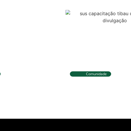
Comunidade
eira já está no Taiti
Tibau do Sul entrega
a da WSL e pode
fardamentos e EPIs p
liderança do Mundial
agentes de saúde e v