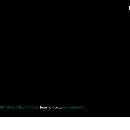
SULTORIA E COMUNICAÇÃO
| Desenvolvido por
FelipeMatos7