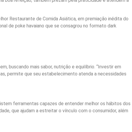
uma boa refeição, também prezam pela praticidade e atendem à
lhor Restaurante de Comida Asiática, em premiação inédita do
onal de poke havaiano que se consagrou no formato dark
buscando mais sabor, nutrição e equilíbrio. “Investir em
scas, permite que seu estabelecimento atenda a necessidades
Existem ferramentas capazes de entender melhor os hábitos dos
dade, que ajudam a estreitar o vínculo com o consumidor, além